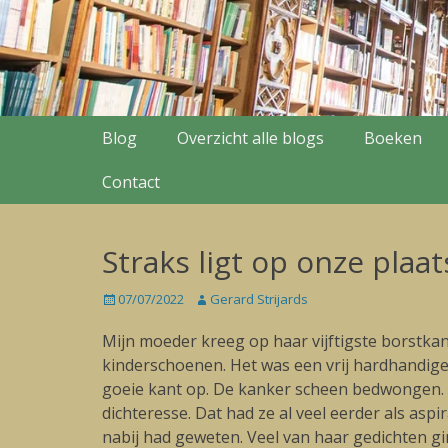
Secondary Menu
Skip
Blog
Overzicht alle blogs
Boeken
to
content
Contact
Straks ligt op onze plaa
Posted
07/07/2022
Author
Gerard Strijards
on
Mijn moeder kreeg op haar vijftigste borstk
kinderschoenen. Het was een vrij hardhandige
goeie kant op. De kanker scheen bedwongen. H
dichteresse. Dat had ze al veel eerder als aspi
nabij had geweten. Veel van haar gedichten gi