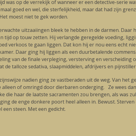
rijd was op de verrekijk of wanneer er een detective-serie w
aal goed en wel, die sterfelijkheid, maar dat had zijn gre
 Het moest niet te gek worden.
erwachte uitzaaiingen bleek te hebben in de darmen. Daar 
tijd op touw zetten. Hij verlangde geregelde voeding, liggi
 bed verkoos te gaan liggen. Dat kon hij er nou eens echt nie
kamer. Daar ging hij liggen als een duurbetalende commensaa
ing van de finale verpleging, versterving en verscheiding on
de talloze sedativa, slaapmiddelen, afdrijvers en pijnstille
jnswijze nadien ging ze vastberaden uit de weg. Van het gel
nde alleen of omringd door dierbaren onderging. Ze wees dan
e die haar de laatste sacramenten zou brengen, als was zul
ng de enge donkere poort heel alleen in. Bewust. Sterven do
l een steen. Met een gedicht.