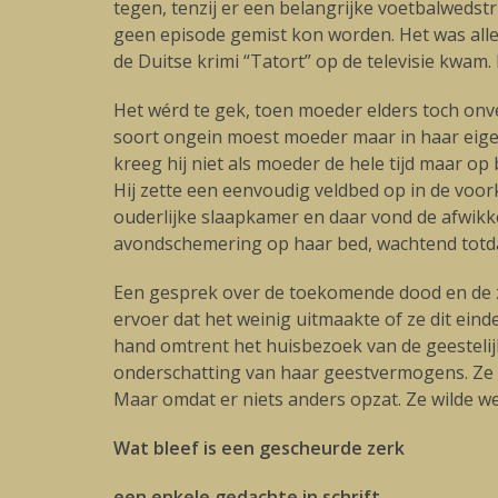
tegen, tenzij er een belangrijke voetbalwedst
geen episode gemist kon worden. Het was allem
de Duitse krimi “Tatort” op de televisie kwam.
Het wérd te gek, toen moeder elders toch onv
soort ongein moest moeder maar in haar eigen 
kreeg hij niet als moeder de hele tijd maar op
Hij zette een eenvoudig veldbed op in de voor
ouderlijke slaapkamer en daar vond de afwikkel
avondschemering op haar bed, wachtend totdat 
Een gesprek over de toekomende dood en de zi
ervoer dat het weinig uitmaakte of ze dit ei
hand omtrent het huisbezoek van de geestelijk
onderschatting van haar geestvermogens. Ze gi
Maar omdat er niets anders opzat. Ze wilde we
Wat bleef is een gescheurde zerk
een enkele gedachte in schrift