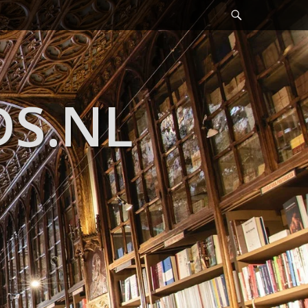
Header
Toggle
DS.NL