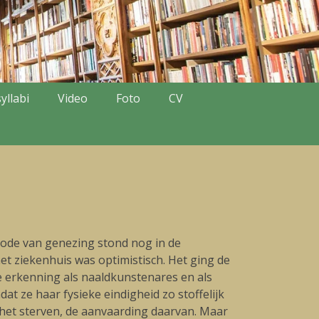
yllabi
Video
Foto
CV
hode van genezing stond nog in de
t ziekenhuis was optimistisch. Het ging de
e erkenning als naaldkunstenares en als
dat ze haar fysieke eindigheid zo stoffelijk
 het sterven, de aanvaarding daarvan. Maar