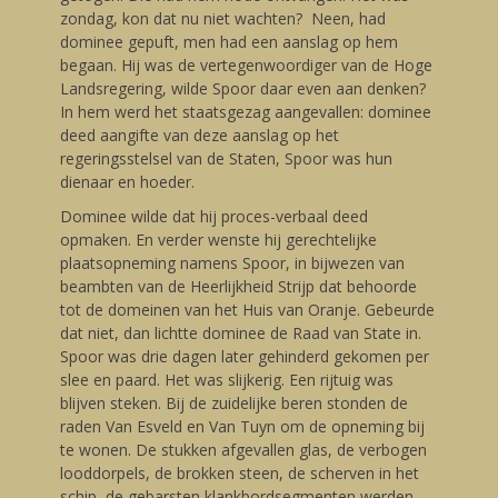
zondag, kon dat nu niet wachten? Neen, had
dominee gepuft, men had een aanslag op hem
begaan. Hij was de vertegenwoordiger van de Hoge
Landsregering, wilde Spoor daar even aan denken?
In hem werd het staatsgezag aangevallen: dominee
deed aangifte van deze aanslag op het
regeringsstelsel van de Staten, Spoor was hun
dienaar en hoeder.
Dominee wilde dat hij proces-verbaal deed
opmaken. En verder wenste hij gerechtelijke
plaatsopneming namens Spoor, in bijwezen van
beambten van de Heerlijkheid Strijp dat behoorde
tot de domeinen van het Huis van Oranje. Gebeurde
dat niet, dan lichtte dominee de Raad van State in.
Spoor was drie dagen later gehinderd gekomen per
slee en paard. Het was slijkerig. Een rijtuig was
blijven steken. Bij de zuidelijke beren stonden de
raden Van Esveld en Van Tuyn om de opneming bij
te wonen. De stukken afgevallen glas, de verbogen
looddorpels, de brokken steen, de scherven in het
schip, de gebarsten klankbordsegmenten werden