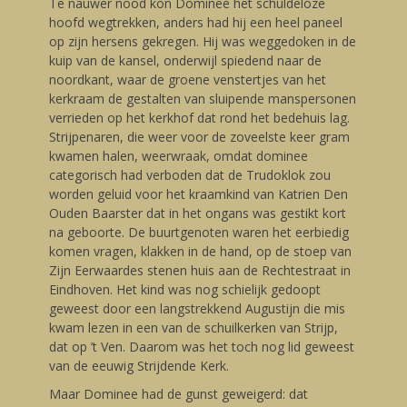
Te nauwer nood kon Dominee het schuldeloze
hoofd wegtrekken, anders had hij een heel paneel
op zijn hersens gekregen. Hij was weggedoken in de
kuip van de kansel, onderwijl spiedend naar de
noordkant, waar de groene venstertjes van het
kerkraam de gestalten van sluipende manspersonen
verrieden op het kerkhof dat rond het bedehuis lag.
Strijpenaren, die weer voor de zoveelste keer gram
kwamen halen, weerwraak, omdat dominee
categorisch had verboden dat de Trudoklok zou
worden geluid voor het kraamkind van Katrien Den
Ouden Baarster dat in het ongans was gestikt kort
na geboorte. De buurtgenoten waren het eerbiedig
komen vragen, klakken in de hand, op de stoep van
Zijn Eerwaardes stenen huis aan de Rechtestraat in
Eindhoven. Het kind was nog schielijk gedoopt
geweest door een langstrekkend Augustijn die mis
kwam lezen in een van de schuilkerken van Strijp,
dat op ’t Ven. Daarom was het toch nog lid geweest
van de eeuwig Strijdende Kerk.
Maar Dominee had de gunst geweigerd: dat