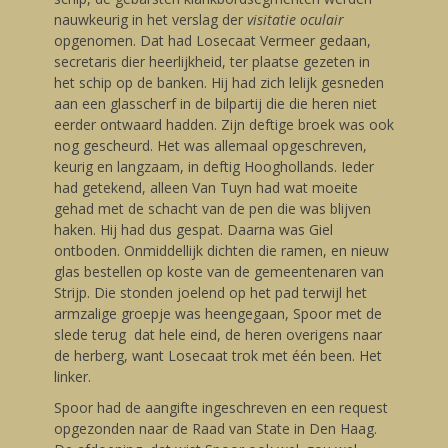
nauwkeurig in het verslag der
visitatie oculair
opgenomen. Dat had Losecaat Vermeer gedaan,
secretaris dier heerlijkheid, ter plaatse gezeten in
het schip op de banken. Hij had zich lelijk gesneden
aan een glasscherf in de bilpartij die die heren niet
eerder ontwaard hadden. Zijn deftige broek was ook
nog gescheurd. Het was allemaal opgeschreven,
keurig en langzaam, in deftig Hooghollands. Ieder
had getekend, alleen Van Tuyn had wat moeite
gehad met de schacht van de pen die was blijven
haken. Hij had dus gespat. Daarna was Giel
ontboden. Onmiddellijk dichten die ramen, en nieuw
glas bestellen op koste van de gemeentenaren van
Strijp. Die stonden joelend op het pad terwijl het
armzalige groepje was heengegaan, Spoor met de
slede terug dat hele eind, de heren overigens naar
de herberg, want Losecaat trok met één been. Het
linker.
Spoor had de aangifte ingeschreven en een request
opgezonden naar de Raad van State in Den Haag.