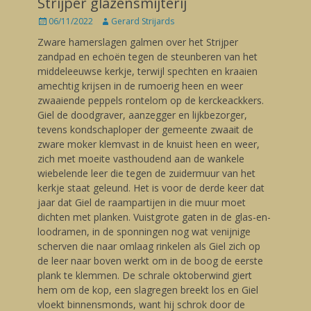
Strijper glazensmijterij
Posted
06/11/2022
Author
Gerard Strijards
on
Zware hamerslagen galmen over het Strijper
zandpad en echoën tegen de steunberen van het
middeleeuwse kerkje, terwijl spechten en kraaien
amechtig krijsen in de rumoerig heen en weer
zwaaiende peppels rontelom op de kerckeackkers.
Giel de doodgraver, aanzegger en lijkbezorger,
tevens kondschaploper der gemeente zwaait de
zware moker klemvast in de knuist heen en weer,
zich met moeite vasthoudend aan de wankele
wiebelende leer die tegen de zuidermuur van het
kerkje staat geleund. Het is voor de derde keer dat
jaar dat Giel de raampartijen in die muur moet
dichten met planken. Vuistgrote gaten in de glas-en-
loodramen, in de sponningen nog wat venijnige
scherven die naar omlaag rinkelen als Giel zich op
de leer naar boven werkt om in de boog de eerste
plank te klemmen. De schrale oktoberwind giert
hem om de kop, een slagregen breekt los en Giel
vloekt binnensmonds, want hij schrok door de