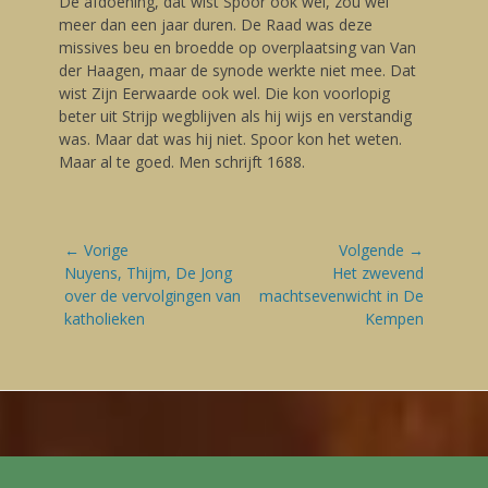
De afdoening, dat wist Spoor ook wel, zou wel
meer dan een jaar duren. De Raad was deze
missives beu en broedde op overplaatsing van Van
der Haagen, maar de synode werkte niet mee. Dat
wist Zijn Eerwaarde ook wel. Die kon voorlopig
beter uit Strijp wegblijven als hij wijs en verstandig
was. Maar dat was hij niet. Spoor kon het weten.
Maar al te goed. Men schrijft 1688.
Bericht
← Vorige
Volgende →
navigatie
Vorige
Nuyens, Thijm, De Jong
Volgende
Het zwevend
blog:
over de vervolgingen van
blog:
machtsevenwicht in De
katholieken
Kempen
Footer Menu
Skip