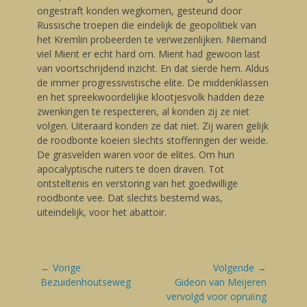
ongestraft konden wegkomen, gesteund door
Russische troepen die eindelijk de geopolitiek van
het Kremlin probeerden te verwezenlijken. Niemand
viel Mient er echt hard om. Mient had gewoon last
van voortschrijdend inzicht. En dat sierde hem. Aldus
de immer progressivistische elite. De middenklassen
en het spreekwoordelijke klootjesvolk hadden deze
zwenkingen te respecteren, al konden zij ze niet
volgen. Uiteraard konden ze dat niet. Zij waren gelijk
de roodbonte koeien slechts stofferingen der weide.
De grasvelden waren voor de elites. Om hun
apocalyptische ruiters te doen draven. Tot
ontsteltenis en verstoring van het goedwillige
roodbonte vee. Dat slechts bestemd was,
uiteindelijk, voor het abattoir.
Bericht
← Vorige
Volgende →
navigatie
Vorige
Bezuidenhoutseweg
Volgende
Gideon van Meijeren
blog:
blog:
vervolgd voor opruiïng