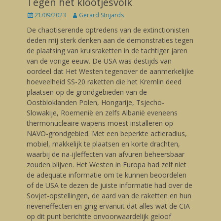
Tegen het klootjesvolk
Posted
21/09/2023
Author
Gerard Strijards
on
De chaotiserende optredens van de extinctionisten
deden mij sterk denken aan de demonstraties tegen
de plaatsing van kruisraketten in de tachtiger jaren
van de vorige eeuw. De USA was destijds van
oordeel dat Het Westen tegenover de aanmerkelijke
hoeveelheid SS-20 raketten die het Kremlin deed
plaatsen op de grondgebieden van de
Oostbloklanden Polen, Hongarije, Tsjecho-
Slowakije, Roemenië en zelfs Albanië eveneens
thermonucleaire wapens moest installeren op
NAVO-grondgebied. Met een beperkte actieradius,
mobiel, makkelijk te plaatsen en korte drachten,
waarbij de na-ijleffecten van afvuren beheersbaar
zouden blijven. Het Westen in Europa had zelf niet
de adequate informatie om te kunnen beoordelen
of de USA te dezen de juiste informatie had over de
Sovjet-opstellingen, de aard van de raketten en hun
neveneffecten en ging ervanuit dat alles wat de CIA
op dit punt berichtte onvoorwaardelijk geloof