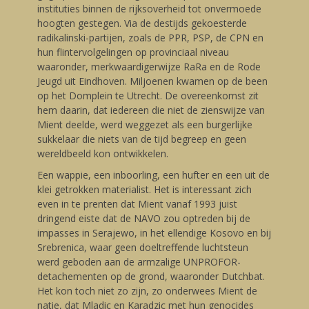
instituties binnen de rijksoverheid tot onvermoede
hoogten gestegen. Via de destijds gekoesterde
radikalinski-partijen, zoals de PPR, PSP, de CPN en
hun flintervolgelingen op provinciaal niveau
waaronder, merkwaardigerwijze RaRa en de Rode
Jeugd uit Eindhoven. Miljoenen kwamen op de been
op het Domplein te Utrecht. De overeenkomst zit
hem daarin, dat iedereen die niet de zienswijze van
Mient deelde, werd weggezet als een burgerlijke
sukkelaar die niets van de tijd begreep en geen
wereldbeeld kon ontwikkelen.
Een wappie, een inboorling, een hufter en een uit de
klei getrokken materialist. Het is interessant zich
even in te prenten dat Mient vanaf 1993 juist
dringend eiste dat de NAVO zou optreden bij de
impasses in Serajewo, in het ellendige Kosovo en bij
Srebrenica, waar geen doeltreffende luchtsteun
werd geboden aan de armzalige UNPROFOR-
detachementen op de grond, waaronder Dutchbat.
Het kon toch niet zo zijn, zo onderwees Mient de
natie, dat Mladic en Karadzic met hun genocides