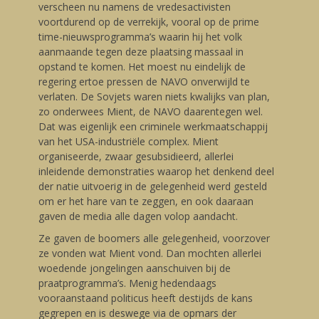
verscheen nu namens de vredesactivisten
voortdurend op de verrekijk, vooral op de prime
time-nieuwsprogramma’s waarin hij het volk
aanmaande tegen deze plaatsing massaal in
opstand te komen. Het moest nu eindelijk de
regering ertoe pressen de NAVO onverwijld te
verlaten. De Sovjets waren niets kwalijks van plan,
zo onderwees Mient, de NAVO daarentegen wel.
Dat was eigenlijk een criminele werkmaatschappij
van het USA-industriële complex. Mient
organiseerde, zwaar gesubsidieerd, allerlei
inleidende demonstraties waarop het denkend deel
der natie uitvoerig in de gelegenheid werd gesteld
om er het hare van te zeggen, en ook daaraan
gaven de media alle dagen volop aandacht.
Ze gaven de boomers alle gelegenheid, voorzover
ze vonden wat Mient vond. Dan mochten allerlei
woedende jongelingen aanschuiven bij de
praatprogramma’s. Menig hedendaags
vooraanstaand politicus heeft destijds de kans
gegrepen en is deswege via de opmars der