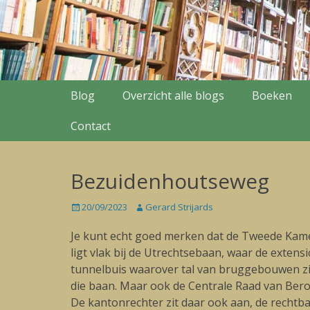
Secondary Menu
Skip
Blog
Overzicht alle blogs
Boeken
to
content
Contact
Bezuidenhoutseweg
Posted
20/09/2023
Author
Gerard Strijards
on
Je kunt echt goed merken dat de Tweede Kame
ligt vlak bij de Utrechtsebaan, waar de extens
tunnelbuis waarover tal van bruggebouwen zi
die baan. Maar ook de Centrale Raad van Beroe
De kantonrechter zit daar ook aan, de rechtb