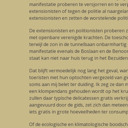
manifestatie proberen te versjorren en te ve
extensionisten of tegen de politie al naargel
extensionisten en zetten de worstelende pol
De extensionisten en politionisten proberen z
met openbare verenigde krachten. De toeschou
terwijl de zon in de tunnelbaan onbarmharti
manifestatie evenals de Boslaan en de Benoor
staat kan niet naar huis terug in het Bezuide
Dat blijft vermoedelijk nog lang het geval, wa
toeristen met hun optochten vergezeld van gid
soms aan mij belet ter duiding. Ik zeg ze dan m
een klompendans gehouden wordt op het krui
zullen daar typische delicatessen gratis verkr
aangevuurd door de gids, zet zich dan meteen 
iets gratis in grote hoeveelheden ter consum
Of de ecologische en klimatologische boodsch