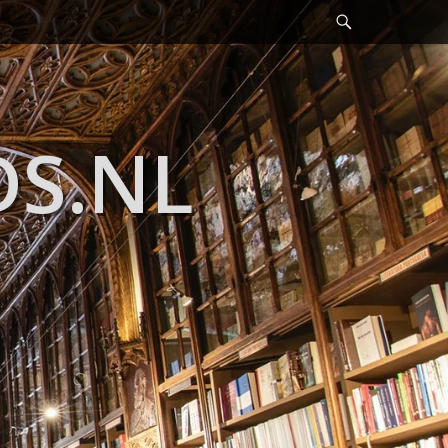
Header
Toggle
DS.NL