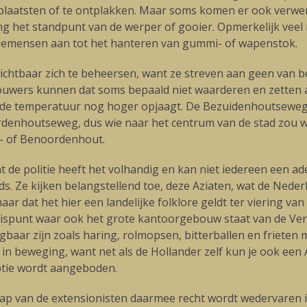
rplaatsten of te ontplakken. Maar soms komen er ook verwe
ang het standpunt van de werper of gooier. Opmerkelijk vee
itiemensen aan tot het hanteren van gummi- of wapenstok.
ichtbaar zich te beheersen, want ze streven aan geen van b
wers kunnen dat soms bepaald niet waarderen en zetten aan
g de temperatuur nog hoger opjaagt. De Bezuidenhoutseweg
denhoutseweg, dus wie naar het centrum van de stad zou wil
n- of Benoordenhout.
nt de politie heeft het volhandig en kan niet iedereen een a
s. Ze kijken belangstellend toe, deze Aziaten, wat de Nede
aar dat het hier een landelijke folklore geldt ter viering va
spunt waar ook het grote kantoorgebouw staat van de Ver
ijgbaar zijn zoals haring, rolmopsen, bitterballen en frieten
in beweging, want net als de Hollander zelf kun je ook een
ptie wordt aangeboden.
ap van de extensionisten daarmee recht wordt wedervaren is