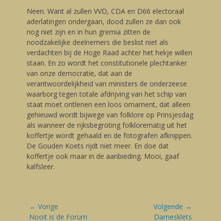
Neen. Want al zullen VVD, CDA en D66 electoraal
aderlatingen ondergaan, dood zullen ze dan ook
nog niet zijn en in hun gremia zitten de
noodzakelijke deelnemers die beslist niet als
verdachten bij de Hoge Raad achter het hekje willen
staan. En zo wordt het constitutionele plechtanker
van onze democratie, dat aan de
verantwoordelijkheid van ministers de onderzeese
waarborg tegen totale afdrijving van het schip van
staat moet ontlenen een loos ornament, dat alleen
gehieuwd wordt bijwege van folklore op Prinsjesdag
als wanneer de rijksbegroting folklorematig uit het
koffertje wordt gehaald en de fotografen afknippen.
De Gouden Koets rijdt niet meer. En doe dat
koffertje ook maar in de aanbieding. Mooi, gaaf
kalfsleer.
Bericht
← Vorige
Volgende →
navigatie
Vorige
Nooit is de Forum
Volgende
Damesklets