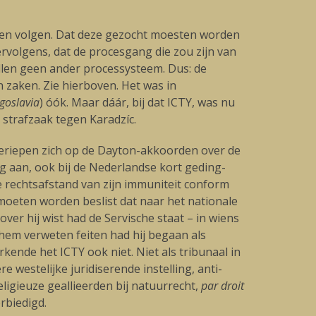
eten volgen. Dat deze gezocht moesten worden
vervolgens, dat de procesgang die zou zijn van
len geen ander processysteem. Dus: de
 zaken. Zie hierboven. Het was in
ugoslavia
) óók. Maar dáár, bij dat ICTY, was nu
e strafzaak tegen Karadzíc.
beriepen zich op de Dayton-akkoorden over de
g aan, ook bij de Nederlandse kort geding-
e rechtsafstand van zijn immuniteit conform
 moeten worden beslist dat naar het nationale
ver hij wist had de Servische staat – in wiens
hem verweten feiten had hij begaan als
rkende het ICTY ook niet. Niet als tribunaal in
e westelijke juridiserende instelling, anti-
eligieuze geallieerden bij natuurrecht,
par droit
rbiedigd.