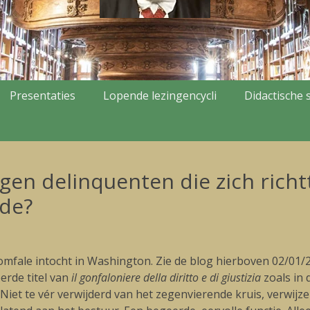
Presentaties
Lopende lezingencycli
Didactische s
en delinquenten die zich richt
rde?
riomfale intocht in Washington. Zie de blog hierboven 02/01/
erde titel van
il gonfaloniere della diritto e di giustizia
zoals in
 Niet te vér verwijderd van het zegenvierende kruis, verwijz