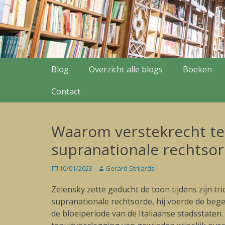
Secondary Menu
Skip
Blog
Overzicht alle blogs
Boeken
to
content
Contact
Waarom verstekrecht teg
supranationale rechtso
Posted
10/01/2023
Author
Gerard Strijards
on
Zelensky zette geducht de toon tijdens zijn t
supranationale rechtsorde, hij voerde de bege
de bloeiperiode van de Italiaanse stadsstaten.