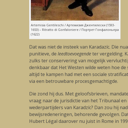
Artemisia Gentileschi / Артемизия Джентилески (1593-
1653) – Ritratto di Gonfaloniere / Портрет Гонфалоньера
(1622)
Dat was niet de insteek van Karadazíc. Die nu
punitieve, de
leedtoevoegende
ter vergelding. 
zulks ter conservering van mogelijk vervlucht
denkbaar dat Het Westen wilde weten hoe de st
altijd te kampen had met een sociale stratific
via een betrouwbare procesgemachtigde.
Die zond hij dus. Met geloofsbrieven, mandate
vraag naar de jurisdictie van het Tribunaal e
wederpartijders van Karadzíc? Dan zou hij nader
bewijsredeneringen, behorende gevolgen. Dat i
Hubert Légal daarover nu juist in Rome in 199