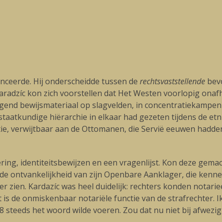
anceerde. Hij onderscheidde tussen de
rechtsvaststellende
bevo
Karadzíc kon zich voorstellen dat Het Westen voorlopig onaf
igend bewijsmateriaal op slagvelden, in concentratiekampen
aatkundige hiërarchie in elkaar had gezeten tijdens de etn
atie, verwijtbaar aan de Ottomanen, die Servië eeuwen hadden
ring, identiteitsbewijzen en een vragenlijst. Kon deze gema
n de ontvankelijkheid van zijn Openbare Aanklager, die kenne
 zien. Kardazíc was heel duidelijk: rechters konden notarieel
s de onmiskenbaar notariële functie van de strafrechter. I
8 steeds het woord wilde voeren. Zou dat nu niet bij afwez