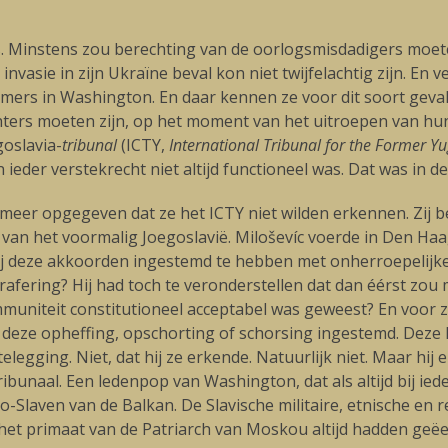
rijs. Minstens zou berechting van de oorlogsmisdadigers mo
vasie in zijn Ukraïne beval kon niet twijfelachtig zijn. En 
ers in Washington. En daar kennen ze voor dit soort geval
ters moeten zijn, op het moment van het uitroepen van hun
oslavia-
tribunal
(ICTY,
International Tribunal for the Former Y
ieder verstekrecht niet altijd functioneel was. Dat was in d
 meer opgegeven dat ze het ICTY niet wilden erkennen. Zij 
 van het voormalig Joegoslavië. Miloševíc voerde in Den Haa
 bij deze akkoorden ingestemd te hebben met onherroepelijk
arafering? Hij had toch te veronderstellen dat dan éérst zou
mmuniteit constitutioneel acceptabel was geweest? En voor zo
 deze opheffing, opschorting of schorsing ingestemd. Deze 
legging. Niet, dat hij ze erkende. Natuurlijk niet. Maar hij e
ibunaal. Een ledenpop van Washington, dat als altijd bij ieder
Slaven van de Balkan. De Slavische militaire, etnische en r
e het primaat van de Patriarch van Moskou altijd hadden geëe