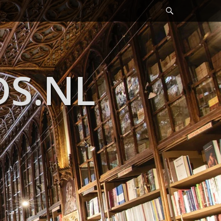
Header
Toggle
DS.NL