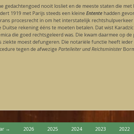
he gedachtengoed nooit losliet en de meeste staten die met 
dert 1919 met Parijs steeds een kleine
Entente
hadden gevorm
rans procesrecht in om het interstatelijk rechtshulpverkeer
Duitse rekening ééns te moeten betalen. Dat wist Karadzíc 
mica die goed rechtsgeleerd was. Die kwam daarmee op de 
iekte moest defungeren. Die notariële functie heeft ieder r
ocedure tegen de afwezige
Parteileiter und Reichsminister
Borma
Volgende
blog:
aar →
2026
2025
2024
2023
2022