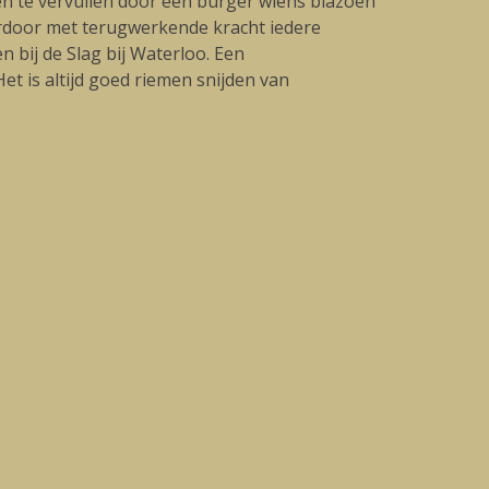
een te vervullen door een burger wiens blazoen
ardoor met terugwerkende kracht iedere
n bij de Slag bij Waterloo. Een
et is altijd goed riemen snijden van