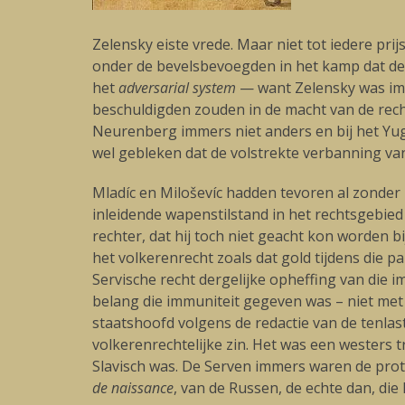
Zelensky eiste vrede. Maar niet tot iedere p
onder de bevelsbevoegden in het kamp dat de in
het
adversarial system
— want Zelensky was imm
beschuldigden zouden in de macht van de rech
Neurenberg immers niet anders en bij het Yug
wel gebleken dat de volstrekte verbanning van 
Mladíc en Miloševíc hadden tevoren al zonder
inleidende wapenstilstand in het rechtsgebied
rechter, dat hij toch niet geacht kon worden
het volkerenrecht zoals dat gold tijdens die p
Servische recht dergelijke opheffing van die i
belang die immuniteit gegeven was – niet met
staatshoofd volgens de redactie van de tenlaste
volkerenrechtelijke zin. Het was een westers tr
Slavisch was. De Serven immers waren de proto-
de naissance
, van de Russen, de echte dan, di