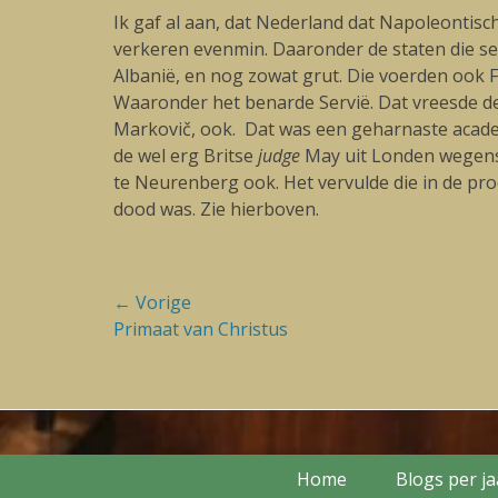
Ik gaf al aan, dat Nederland dat Napoleontisc
verkeren evenmin. Daaronder de staten die se
Albanië, en nog zowat grut. Die voerden ook F
Waaronder het benarde Servië. Dat vreesde de 
Markovič, ook. Dat was een geharnaste acade
de wel erg Britse
judge
May uit Londen wegens z
te Neurenberg ook. Het vervulde die in de pr
dood was. Zie hierboven.
Bericht
← Vorige
Vorige
Primaat van Christus
navigatie
blog:
Footer Menu
Skip
Home
Blogs per j
to