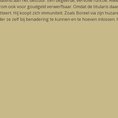
rlatend aan het bestuur. Een begeerde, eervolle functie. All
aarom ook voor goudgeld verwerfbaar. Omdat de titularis da
eert. Hij koopt zich immuniteit. Zoals Boreel via zijn huzare
r ze zelf bij benadering te kunnen en te hoeven inlossen. H