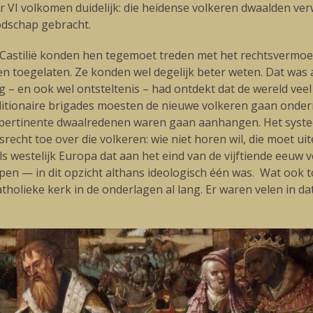
r VI volkomen duidelijk: die heidense volkeren dwaalden ve
odschap gebracht.
Castilië konden hen tegemoet treden met het rechtsvermoede
n toegelaten. Ze konden wel degelijk beter weten. Dat was ax
 – en ook wel ontsteltenis – had ontdekt dat de wereld veel
ionaire brigades moesten de nieuwe volkeren gaan onderric
ht pertinente dwaalredenen waren gaan aanhangen. Het syst
cht toe over die volkeren: wie niet horen wil, die moet uite
oals westelijk Europa dat aan het eind van de vijftiende eeu
epen — in dit opzicht althans ideologisch één was. Wat ook
holieke kerk in de onderlagen al lang. Er waren velen in d