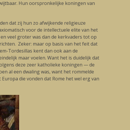
rwijtbaar. Hun oorspronkelijke koningen van
n dat zij hun zo afwijkende religieuze
iomatisch voor de intellectuele elite van het
 en veel groter was dan de kerkvaders tot op
hten. Zeker: maar op basis van het feit dat
eem-Tordesillas kent dan ook aan de
indelijk maar voelen. Want het is duidelijk dat
w volgens deze zeer katholieke koningen — de
 toen al een dwaling was, want het rommelde
at Europa die vonden dat Rome het wel erg van