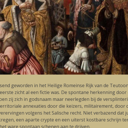
end geworden in het Heilige Romeinse Rijk van de Teutoons
t eerste zicht al een fictie was. De spontane herkenning do
en zij zich in godsnaam maar neerlegden bij de versplinteri
 territoriale annexaties door die keizers, militairement, do
rervingen volgens het Salische recht. Niet verbazend dat jui
egen, een aparte crypte en een uiterst kostbare schrijn ter
s het ware spontaan schenen aan te drijven.