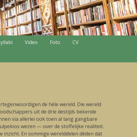
yllabi
Video
Foto
CV
ertegenwoordigen de héle wereld. Die wereld
boodschappers uit de drie destijds bekende
nen via allerlei ook toen al lang gangbare
lpeloos wezen — over de stoffelijke realiteit.
e inzicht. En sommige werelddelen déden dat