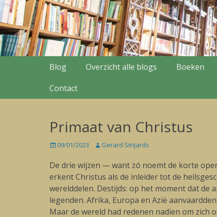
Secondary Menu
Skip
Blog
Overzicht alle blogs
Boeken
to
content
Contact
Primaat van Christus
Posted
09/01/2023
Author
Gerard Strijards
on
De drie wijzen — want zó noemt de korte open
erkent Christus als de inleider tot de heilsg
werelddelen. Destijds: op het moment dat de 
legenden. Afrika, Europa en Azië aanvaardden v
Maar de wereld had redenen nadien om zich op