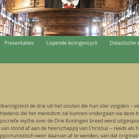
Presentaties
Lopende lezingencycli
Didactische s
baringstest de drie uit het oosten die hun ster volgden – v
eschiedenis die het mensdom zal kunnen ondergaan via deze 
apocriefe mythe over de Drie Koningen breed werd uitgespon
an stond af aan de heerschappij van Christus – reeds als hu
portunistisch weer daarvan af te wenden, van dat originair