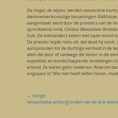
De
magoi
, de wijzen, werden soevereine konin
dienovereenkomstige benamingen: Balthazar, M
aangemaakt werd door de priesters van de im
sprenkelend rond,
Christus Mansionem Benedic
huis. De omstanders keken met open mond toe.
De priester legde niets uit, dat deed hij noo
aanspoorden tot de duchtige eenheid in de le
allen die door of vanwege die keizer in die e
expedities en kondschappende zendelingen toe
erkend. Ze waren géén heidenen. Waarom dan 
ongepast is? Wie niet heeft willen horen, moe
Bericht
← Vorige
Vorige
Geopolitieke achtergronden van de drie-wijz
navigatie
blog: