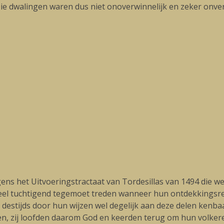
ie dwalingen waren dus niet onoverwinnelijk en zeker onv
ns het Uitvoeringstractaat van Tordesillas van 1494 die w
el tuchtigend tegemoet treden wanneer hun ontdekkingsre
destijds door hun wijzen wel degelijk aan deze delen kenba
den, zij loofden daarom God en keerden terug om hun volker