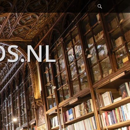
Header
Toggle
DS.NL