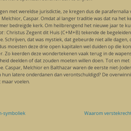
gen met wereldse jurisdictie, ze kregen dus de parafernali
elchior, Caspar. Omdat al langer traditie was dat na het ke
mer bedreigde kerk. Om heilbrengend het nieuwe jaar te k
at
: Christus Zegent dit Huis (C+M+B) tekende de begeleiden
 Schrijven, dat was mystiek, dat gebeurde niet alle dagen,
it, dus moesten deze drie open kapitalen wel duiden op die k
er. Zo keerden deze wondertekenen vaak terug in de wapens
enheid deelden of dat zouden moeten willen doen. Tot en met
. Caspar, Melchior en Balthazar waren de eerste niet-Jode
hun latere onderdanen dan verontschuldigd? De overwinni
t maar voelen.
en-symboliek
Volgende
Waarom verstekrecht 
blog: