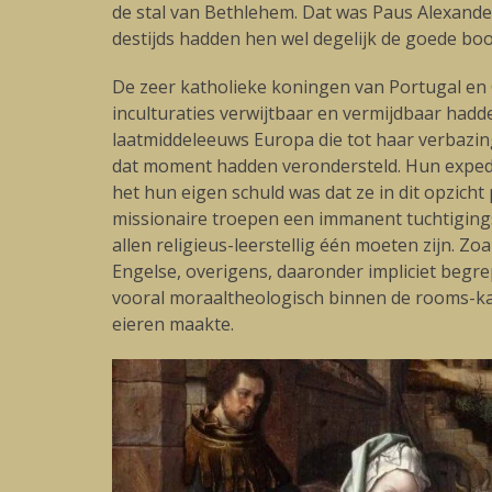
de stal van Bethlehem. Dat was Paus Alexande
destijds hadden hen wel degelijk de goede bo
De zeer katholieke koningen van Portugal en 
inculturaties verwijtbaar en vermijdbaar hadde
laatmiddeleeuws Europa die tot haar verbazing
dat moment hadden verondersteld. Hun expedit
het hun eigen schuld was dat ze in dit opzic
missionaire troepen een immanent tuchtigingsre
allen religieus-leerstellig één moeten zijn. Z
Engelse, overigens, daaronder impliciet begr
vooral moraaltheologisch binnen de rooms-kat
eieren maakte.