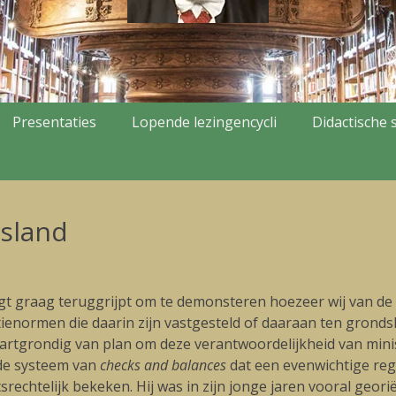
Presentaties
Lopende lezingencycli
Didactische s
usland
t graag teruggrijpt om te demonsteren hoezeer wij van de 
ienormen die daarin zijn vastgesteld of daaraan ten gronds
artgrondig van plan om deze verantwoordelijkheid van ministe
de systeem van
checks and balances
dat een evenwichtige re
srechtelijk bekeken. Hij was in zijn jonge jaren vooral geor