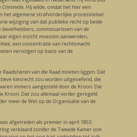
 Criminelle
. Hij wilde, omdat het hier een
n het algemene strafvorderlijke processtelsel
ene wijziging van dat publieke recht op beide
ire bevelhebbers, commissarissen van de
 naar eigen inzicht moesten aanwenden,
itiek, een concentratie van rechtsmacht
eten vervolgen op basis van de
 de Raadsheren van die Raad moeten liggen. Dat
tieve kiesrecht zou worden uitgeoefend, die
 waren immers aangesteld door de Kroon. Die
ie Kroon. Dat zou allemaal verder geregeld
der meer de Wet op de Organisatie van de
was afgetreden als premier in april 1853.
oorlog verklaard zonder de Tweede Kamer ook
btenaren op het oog had, sedertdien tot zulk