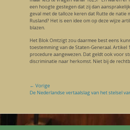
een hoogte gestegen dat zij dan aansprakelij
geval met de talloze keren dat Rutte de natie
Rusland? Het is een idee om op deze wijze art
blazen.
Het Blok Omtzigt zou daarmee best eens kunne
toestemming van de Staten-Generaal. Artikel 1
procedure aangewezen. Dat geldt ook voor str
discriminatie naar herkomst. Niet bij de recht
Bericht
← Vorige
Vorige
De Nederlandse vertaalslag van het stelsel van
navigatie
blog:
Footer Menu
Skip