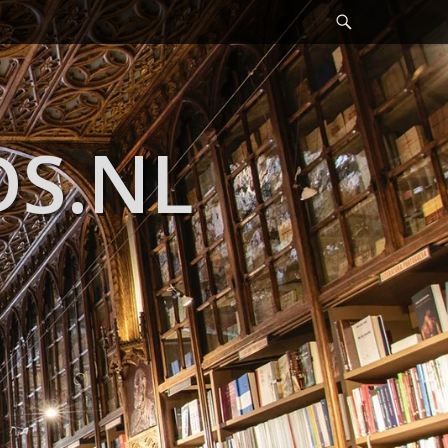
Header
Toggle
DS.NL