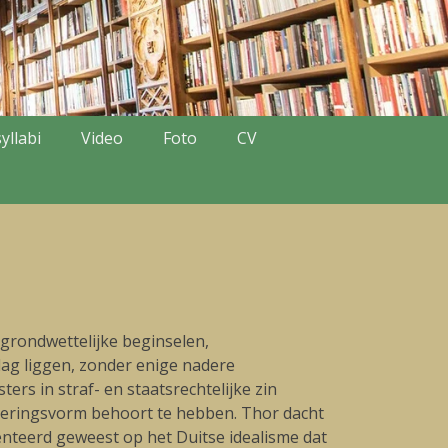
yllabi
Video
Foto
CV
grondwettelijke beginselen,
lag liggen, zonder enige nadere
rs in straf- en staatsrechtelijke zin
geringsvorm behoort te hebben. Thor dacht
iënteerd geweest op het Duitse idealisme dat