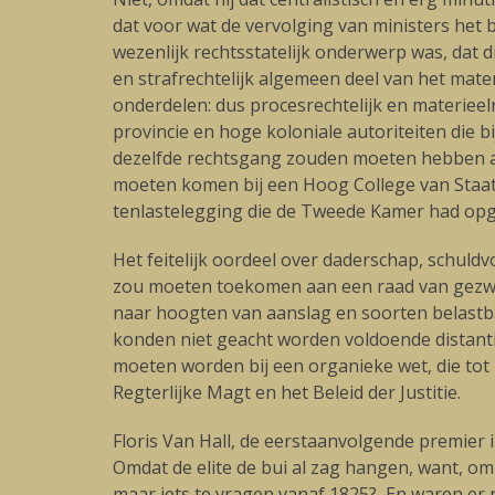
dat voor wat de vervolging van ministers het
wezenlijk rechtsstatelijk onderwerp was, dat 
en strafrechtelijk algemeen deel van het mate
onderdelen: dus procesrechtelijk en materieel
provincie en hoge koloniale autoriteiten die 
dezelfde rechtsgang zouden moeten hebben als
moeten komen bij een Hoog College van Staat
tenlastelegging die de Tweede Kamer had op
Het feitelijk oordeel over daderschap, schuld
zou moeten toekomen aan een raad van gezwore
naar hoogten van aanslag en soorten belastba
konden niet geacht worden voldoende distanti
moeten worden bij een organieke wet, die tot
Regterlijke Magt en het Beleid der Justitie.
Floris Van Hall, de eerstaanvolgende premier i
Omdat de elite de bui al zag hangen, want, o
maar iets te vragen vanaf 1825? En waren er n