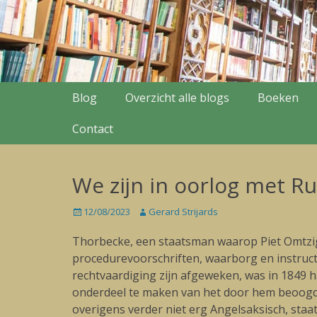
Secondary Menu
Skip
Blog
Overzicht alle blogs
Boeken
to
content
Contact
We zijn in oorlog met R
Posted
12/08/2023
Author
Gerard Strijards
on
Thorbecke, een staatsman waarop Piet Omtzig
procedurevoorschriften, waarborg en instruct
rechtvaardiging zijn afgeweken, was in 1849 h
onderdeel te maken van het door hem beoog
overigens verder niet erg Angelsaksisch, staat