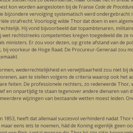
 best kon worden aangesloten bij de Franse
Code de Procédure
die bijzondere vervolging systematisch werd ondergebracht i
riële strafrecht. Voorlopig wilde Thor dat doen in een algem
rechtelijk. Hij vond bijvoorbeeld dat topambtenaren, milita
bij wet rechtstreeks competenties kregen toegedeeld die ze
 ministers. Er zou voor dezen, op grote afstand van de pol
, bij voorkeur de Hoge Raad. De Procureur-Generaal zou mo
gemaakt.
vormen, wederrechtelijkheid en verwijtbaarheid zou niet bij
nen, aan te stellen volgens de criteria waarop ook het ac
re feiten. De professionele rechters, zo redeneerde Thor,
ef en onpartijdig te staan tegenover andere dienaren van d
 meerdere wijzingen van bestaande wetten moest leiden. On
n 1853, heeft dat allemaal succesvol verhinderd nadat Thor 
m maar eens iets te noemen, hád de Koning eigenlijk geen 
iet een flink aantal mensen die Thor bij zijn rijtje kroonam