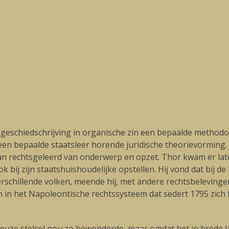
en geschiedschrijving in organische zin een bepaalde metho
en bepaalde staatsleer horende juridische theorievorming. D
dan rechtsgeleerd van onderwerp en opzet. Thor kwam er late
bij zijn staatshuishoudelijke opstellen. Hij vond dat bij d
schillende volken, meende hij, met andere rechtsbelevingen en
n in het Napoleontische rechtssysteem dat sedert 1795 zich
utieuze stelsel nou zo bewonderde, maar omdat het in brede 