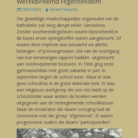
Wereldvreemd regentendom
Posted
26/07/2022
Author
Gerard Strijards
on
Die geweldige maatschappelijke organisatie van de
katholieke zuil zeeg abrupt inéén. Geruisloos.
Zonder voorbereidingsfasen waarin bijvoorbeeld in
de bases ervan springstoffen waren aangebracht. Of
waarin deze implosie was beraamd via allerlei
belangen- of pressiegroepen. Die van de voortgang
van hun beramingen rapport hadden uitgebracht
aan overkoepelende besturen. In 1966 ging onze
gymnasiumklas met grote vakantie in juni. In
september begon de school weer. Maar er was
geen schoolmis in de grote dekenale kerk. Er was
een religieuze werkgroep die een mis hield op de
schoolzolder waar anders de boeken werden
uitgegeven aan de herbeginnende schoolklassen.
Maar de moderator die daarin voorging had de
ceremonie met die groep “afgestemd”. Er waren
progressieve ouders die daarin “participeerden”.