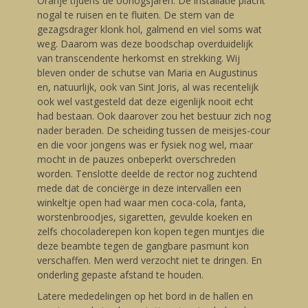
Oranje tijdens de oorlogsjaren. De installatie placht
nogal te ruisen en te fluiten. De stem van de
gezagsdrager klonk hol, galmend en viel soms wat
weg. Daarom was deze boodschap overduidelijk
van transcendente herkomst en strekking. Wij
bleven onder de schutse van Maria en Augustinus
en, natuurlijk, ook van Sint Joris, al was recentelijk
ook wel vastgesteld dat deze eigenlijk nooit echt
had bestaan. Ook daarover zou het bestuur zich nog
nader beraden. De scheiding tussen de meisjes-cour
en die voor jongens was er fysiek nog wel, maar
mocht in de pauzes onbeperkt overschreden
worden. Tenslotte deelde de rector nog zuchtend
mede dat de conciërge in deze intervallen een
winkeltje open had waar men coca-cola, fanta,
worstenbroodjes, sigaretten, gevulde koeken en
zelfs chocoladerepen kon kopen tegen muntjes die
deze beambte tegen de gangbare pasmunt kon
verschaffen. Men werd verzocht niet te dringen. En
onderling gepaste afstand te houden.
Latere mededelingen op het bord in de hallen en