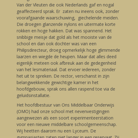
Van der Vleuten die ook Nederlands gaf en nogal
geaffecteerd sprak. Er zaten nu ineens ook, zonder
voorafgaande waarschuwing, giechelende meiden.
Die droegen glanzende nylons en uitermate korte
rokken en hoge hakken. Dat was spannend. Het
snibbige meisje dat gold als het mooiste van de
school en dan ook dochter was van een
Philipsdirecteur, droeg opmerkelijk hoge glimmende
laarzen en wiegde de heupen. Maar dat alles deed
eigenlijk meteen ook afbreuk aan de gedegenheid
van het lesmateriaal. Dat ervoer iedereen, zonder
het uit te spreken. De rector, verschanst in zijn
belangwekkende gewichtige kamer in het
hoofdgebouw, sprak ons allen raspend toe via de
geluidsinstallatie.
Het hoofdbestuur van Ons Middelbaar Onderwijs
(OMO) had onze school met nevenvestigingen
aangewezen als een soort experimenteerstation
voor een nieuwe middelbare schoolgemeenschap.
Wij heetten daarom nu een Lyceum. De
gymnasiasten zaten niet langer in een reservaat. Zij