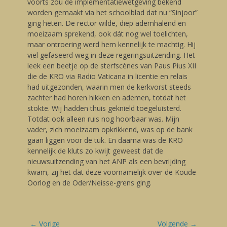
voorts zou de implementatiewetgeving bekend
worden gemaakt via het schoolblad dat nu “Sinjoor”
ging heten. De rector wilde, diep ademhalend en
moeizaam sprekend, ook dát nog wel toelichten,
maar ontroering werd hem kennelijk te machtig. Hij
viel gefaseerd weg in deze regeringsuitzending. Het
leek een beetje op de sterfscènes van Paus Pius XII
die de KRO via Radio Vaticana in licentie en relais
had uitgezonden, waarin men de kerkvorst steeds
zachter had horen hikken en ademen, totdat het
stokte. Wij hadden thuis geknield toegeluisterd.
Totdat ook alleen ruis nog hoorbaar was. Mijn
vader, zich moeizaam opkrikkend, was op de bank
gaan liggen voor de tuk. En daarna was de KRO
kennelijk de kluts zo kwijt geweest dat de
nieuwsuitzending van het ANP als een bevrijding
kwam, zij het dat deze voornamelijk over de Koude
Oorlog en de Oder/Neisse-grens ging.
Bericht
← Vorige
Volgende →