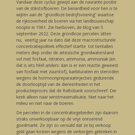
Vandaar deze cyclus gewijd aan de navrante positie
van de stikstofboeren. De benardheid voor hen is te
wijten aan de “grondloze bedrijfsvoering” waartoe
de rijksoverheid de boeren via het landbouwschap
noopte in 1961. Zie hierboven, de blog van 5
september 2022. Deze grondloze percelen zitten
nu, veertig jaar na dato dat deze macrostructurele
concentratiepolitiek effectief startte tot tientallen
meters diep onder de artesische grondwaterstand
vol met fosfaat, nitraten, ammonia, ammoniak (en
dat is iets héél anders: dan is er een reactie geweest
van fosfaat met zuurstof), barbituraten en steroïden
wegens de hormoonpreparaatinjecties gedurende
de doorlooptijd van de diereenheden in het
productieproces dat de RaBobank voorschreef. Die
keek alleen naar winstmaximalisatie. Niet naar het
milieu en niet naar de boeren.
De percelen in de concentratiegebieden zijn daarom
straks onverkoopbaar op de vrije onroerend
goedmarkt. Ze zijn zo vervuild dat ze bij verkoop
geld gaan kosten wegens de verborgen gebreken in