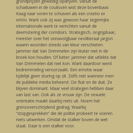
grondprijzen geweldig opdrijven. Vanuit de
schaduwen in de coulissen wist deze bovenbaas
Kaag naar voren te schuiven als een
creatio ex
nihilo
. Want ook zij was gewoon haar zegenrijke
internationale werk te verrichten vanuit de
deemstering der corridoirs. Strategisch, ongrijpbaar,
meester over het onnavolgbaar neoliberaal jargon
waarin woorden steeds van kleur verschieten.
Jammer dat Van Drimmelen zijn leuter niet in de
broek kon houden. Of beter: jammer dat uitlekte dat
Van Drimmelen dat niet kon. Want daardoor werd
bedremmeling veroorzaakt. Een emotie waar
tijdelijk geen sturing op zit. Zelfs niet wanneer men
de publieke media beheerst. De fluit en de duit. Ze
blijven dominant. Maar veel strategen hebben daar
van last van. Ook als ze vrouw zijn. De sexuele
oriëntatie maakt daarbij niets uit. Noem het
grensoverschrijdend gedrag. Waarbij
“stopgesprekken” die de politie probeert te voeren
niets uitwerken. Omdat de stalker boven de wet
staat. Daar is een stalker voor.