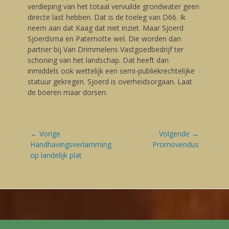
verdieping van het totaal vervuilde grondwater geen
directe last hebben. Dat is de toeleg van D66. Ik
neem aan dat Kaag dat niet inziet. Maar Sjoerd
Sjoerdsma en Paternotte wel. Die worden dan
partner bij Van Drimmelens Vastgoedbedrijf ter
schoning van het landschap. Dat heeft dan
inmiddels ook wettelijk een semi-publiekrechtelijke
statuur gekregen. Sjoerd is overheidsorgaan. Laat
de boeren maar dorsen.
Bericht
← Vorige
Volgende →
navigatie
Vorige
Handhavingsverlamming
Volgende
Promovendus
blog:
op landelijk plat
blog: