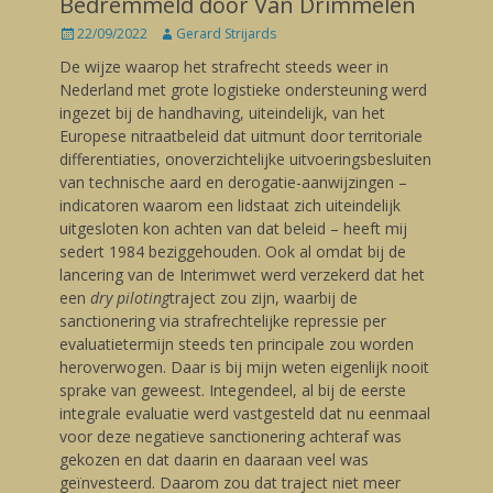
Bedremmeld door Van Drimmelen
Posted
22/09/2022
Author
Gerard Strijards
on
De wijze waarop het strafrecht steeds weer in
Nederland met grote logistieke ondersteuning werd
ingezet bij de handhaving, uiteindelijk, van het
Europese nitraatbeleid dat uitmunt door territoriale
differentiaties, onoverzichtelijke uitvoeringsbesluiten
van technische aard en derogatie-aanwijzingen –
indicatoren waarom een lidstaat zich uiteindelijk
uitgesloten kon achten van dat beleid – heeft mij
sedert 1984 beziggehouden. Ook al omdat bij de
lancering van de Interimwet werd verzekerd dat het
een
dry piloting
traject zou zijn, waarbij de
sanctionering via strafrechtelijke repressie per
evaluatietermijn steeds ten principale zou worden
heroverwogen. Daar is bij mijn weten eigenlijk nooit
sprake van geweest. Integendeel, al bij de eerste
integrale evaluatie werd vastgesteld dat nu eenmaal
voor deze negatieve sanctionering achteraf was
gekozen en dat daarin en daaraan veel was
geïnvesteerd. Daarom zou dat traject niet meer