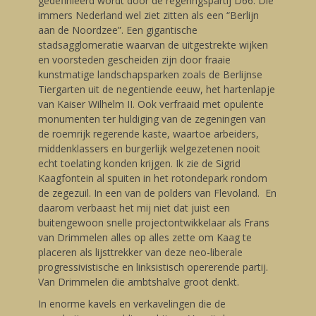
gedefinieerd wordt door de regeringspartij D66. Die
immers Nederland wel ziet zitten als een “Berlijn
aan de Noordzee”. Een gigantische
stadsagglomeratie waarvan de uitgestrekte wijken
en voorsteden gescheiden zijn door fraaie
kunstmatige landschapsparken zoals de Berlijnse
Tiergarten uit de negentiende eeuw, het hartenlapje
van Kaiser Wilhelm II. Ook verfraaid met opulente
monumenten ter huldiging van de zegeningen van
de roemrijk regerende kaste, waartoe arbeiders,
middenklassers en burgerlijk welgezetenen nooit
echt toelating konden krijgen. Ik zie de Sigrid
Kaagfontein al spuiten in het rotondepark rondom
de zegezuil. In een van de polders van Flevoland. En
daarom verbaast het mij niet dat juist een
buitengewoon snelle projectontwikkelaar als Frans
van Drimmelen alles op alles zette om Kaag te
placeren als lijsttrekker van deze neo-liberale
progressivistische en linksistisch opererende partij.
Van Drimmelen die ambtshalve groot denkt.
In enorme kavels en verkavelingen die de