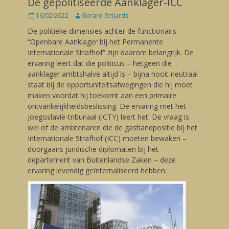
De gepolitiseerde Aanklager-ICC
Posted
16/02/2022
Author
Gerard Strijards
on
De politieke dimensies achter de functionaris
“Openbare Aanklager bij het Permanente
Internationale Strafhof” zijn daarom belangrijk. De
ervaring leert dat die politicus – hetgeen die
aanklager ambtshalve altijd is – bijna nooit neutraal
staat bij de opportuniteitsafwegingen die hij moet
maken voordat hij toekomt aan een primaire
ontvankelijkheidsbeslissing. De ervaring met het
Joegoslavië-tribunaal (ICTY) leert het. De vraag is
wel of de ambtenaren die de gastlandpositie bij het
Internationale Strafhof (ICC) moeten bewaken –
doorgaans juridische diplomaten bij het
departement van Buitenlandse Zaken – deze
ervaring levendig geïnternaliseerd hebben.