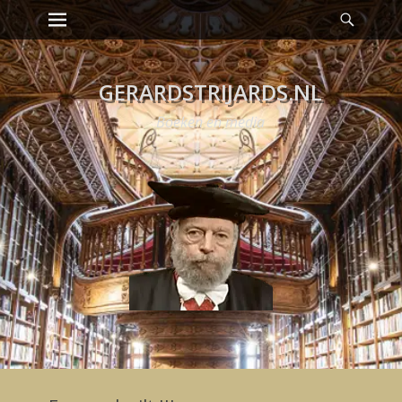
Heade
Skip
Toggl
to
content
GERARDSTRIJARDS.NL
Boeken en media