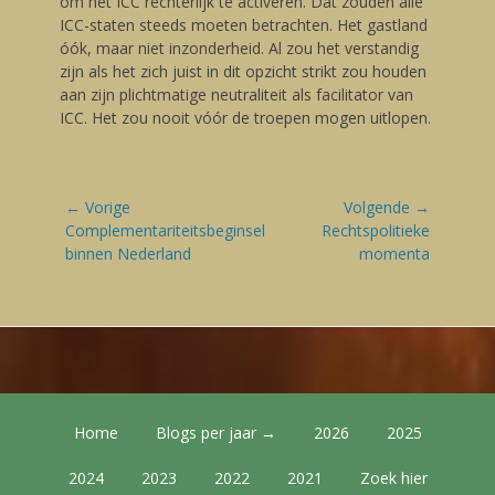
om het ICC rechterlijk te activeren. Dat zouden alle
ICC-staten steeds moeten betrachten. Het gastland
óók, maar niet inzonderheid. Al zou het verstandig
zijn als het zich juist in dit opzicht strikt zou houden
aan zijn plichtmatige neutraliteit als facilitator van
ICC. Het zou nooit vóór de troepen mogen uitlopen.
Bericht
← Vorige
Volgende →
navigatie
Vorige
Complementariteitsbeginsel
Volgende
Rechtspolitieke
blog:
binnen Nederland
blog:
momenta
Footer Menu
Skip
Home
Blogs per jaar →
2026
2025
to
content
2024
2023
2022
2021
Zoek hier