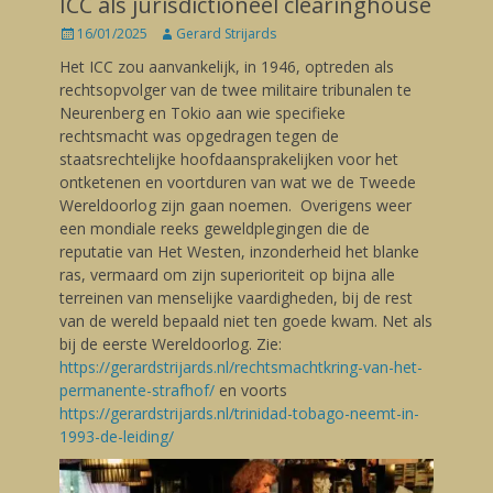
ICC als jurisdictioneel clearinghouse
Posted
16/01/2025
Author
Gerard Strijards
on
Het ICC zou aanvankelijk, in 1946, optreden als
rechtsopvolger van de twee militaire tribunalen te
Neurenberg en Tokio aan wie specifieke
rechtsmacht was opgedragen tegen de
staatsrechtelijke hoofdaansprakelijken voor het
ontketenen en voortduren van wat we de Tweede
Wereldoorlog zijn gaan noemen. Overigens weer
een mondiale reeks geweldplegingen die de
reputatie van Het Westen, inzonderheid het blanke
ras, vermaard om zijn superioriteit op bijna alle
terreinen van menselijke vaardigheden, bij de rest
van de wereld bepaald niet ten goede kwam. Net als
bij de eerste Wereldoorlog. Zie:
https://gerardstrijards.nl/rechtsmachtkring-van-het-
permanente-strafhof/
en voorts
https://gerardstrijards.nl/trinidad-tobago-neemt-in-
1993-de-leiding/