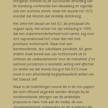
Hongarije zomede bij de succesvolle afronding van
de Bandung-conferentie een dwaalweg en eigenlijk
ook een stomme streek. Maar het duurde tot 1972
voordat dat Westen dat eindelijk dóórkreeg.
Het zette het ideaal van het ICC als principaal UN-
orgaan opzij. Het ervoer tot zijn verbazing in 1993
dat een statenmeerderherheid toch ruimte zag voor
zo’n supranationaal hof, maar dan niet met
prioritaire rechtsmacht. Maar met een
leemtevullende, dus subsidiaire jurisdictie. Als geen
andere staat bereid was zijn rechtsmacht uit te
oefenen als zaakwaarnemer voor de mensheid:
if no
national jurisdiction is available, willing and effective.
Zo vinden we dat steeds terug in het ICCS maar
nooit in een afzonderlijk begripsbepalend artikel van
het Statuut zelf.
Maar in de toelichtingen vooral die in de non-papers
die toch officieel uitgereikt werden destijds bij de
voorbereidende zittingen van de ambtelijke
prepcoms
in New York aan de media, de non-
gouvernementele organisaties en de academici die