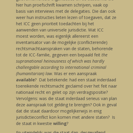
hier hun proefschrift kwamen schrijven, vaak op
basis van interviews met de delegaties. Die dan ook
weer hun instructies lieten lezen of toegaven, dat ze
het ICC geen prioriteit toedachten bij het
aanwenden van universele jurisdictie. Wat ICC
moest worden, was eigenlijk allereerst een
inventarisator van de mogelijke (conflicterende)
rechtsmachtaanspraken van de staten, behorende
tot de ICC-familie, gegeven een bepaald feit
the
supranational heinousness of which was hardly
challengable according to international criminal
(humanitarian) law
. Was er een aanspraak
available
? Dat betekende: had een staat inderdaad
toereikende rechtsmacht geclaimd over het feit naar
nationaal recht en gelet op zijn verdragspositie?
Vervolgens: was die staat inderdaad serieus van plan
deze aanspraak tot gelding te brengen? Ook in geval
dat die staat daardoor mogelijkerwijs in enig
jurisdictieconflict kon komen met andere staten? Is
de staat in kwestie
willing
?
En uiteindelijk: was die staat dan, desgevallend,