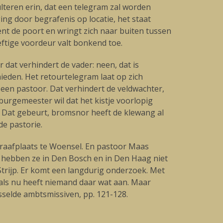
teren erin, dat een telegram zal worden
ng door begrafenis op locatie, het staat
nt de poort en wringt zich naar buiten tussen
ftige voordeur valt bonkend toe.
at verhindert de vader: neen, dat is
ieden. Het retourtelegram laat op zich
 een pastoor. Dat verhindert de veldwachter,
burgemeester wil dat het kistje voorlopig
. Dat gebeurt, bromsnor heeft de klewang al
de pastorie.
graafplaats te Woensel. En pastoor Maas
e hebben ze in Den Bosch en in Den Haag niet
k Strijp. Er komt een langdurig onderzoek. Met
t als nu heeft niemand daar wat aan. Maar
sselde ambtsmissiven, pp. 121-128.