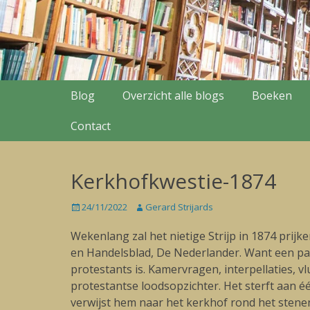
Secondary Menu
Skip
Blog
Overzicht alle blogs
Boeken
to
content
Contact
Kerkhofkwestie-1874
Posted
24/11/2022
Author
Gerard Strijards
on
Wekenlang zal het nietige Strijp in 1874 pri
en Handelsblad, De Nederlander. Want een pas
protestants is. Kamervragen, interpellaties, 
protestantse loodsopzichter. Het sterft aan é
verwijst hem naar het kerkhof rond het stenen