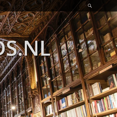
Header
Toggle
DS.NL