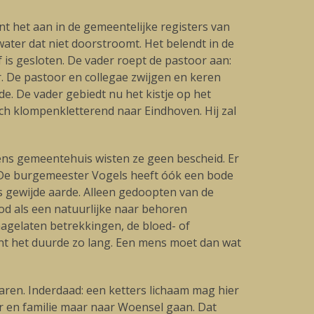
nt het aan in de gemeentelijke registers van
water dat niet doorstroomt. Het belendt in de
 is gesloten. De vader roept de pastoor aan:
er. De pastoor en collegae zwijgen en keren
de. De vader gebiedt nu het kistje op het
zich klompenkletterend naar Eindhoven. Hij zal
vens gemeentehuis wisten ze geen bescheid. Er
e. De burgemeester Vogels heeft óók een bode
is gewijde aarde. Alleen gedoopten van de
od als een natuurlijke naar behoren
nagelaten betrekkingen, de bloed- of
ant het duurde zo lang. Een mens moet dan wat
naren. Inderdaad: een ketters lichaam mag hier
er en familie maar naar Woensel gaan. Dat