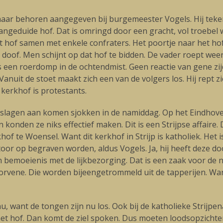
is naar behoren aangegeven bij burgemeester Vogels. Hij teke
aangeduide hof. Dat is omringd door een gracht, vol troebel 
 hof samen met enkele confraters. Het poortje naar het hof
h doof. Men schijnt op dat hof te bidden. De vader roept we
ls een roerdomp in de ochtendmist. Geen reactie van gene zij
 Vanuit de stoet maakt zich een van de volgers los. Hij rept 
 kerkhof is protestants.
 verslagen aan komen sjokken in de namiddag. Op het Eindho
konden ze niks effectief maken. Dit is een Strijpse affair
of te Woensel. Want dit kerkhof in Strijp is katholiek. Het 
r op begraven worden, aldus Vogels. Ja, hij heeft deze do
 bemoeienis met de lijkbezorging. Dat is een zaak voor de 
torvene. Die worden bijeengetrommeld uit de tapperijen. W
u, want de tongen zijn nu los. Ook bij de katholieke Strijpe
 het hof. Dan komt de ziel spoken. Dus moeten loodsopzicht