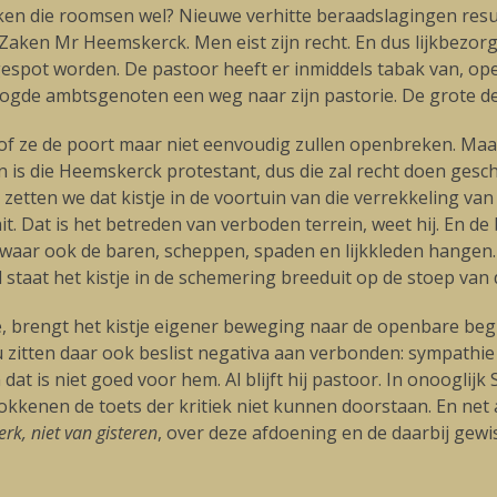
en die roomsen wel? Nieuwe verhitte beraadslagingen resul
ken Mr Heemskerck. Men eist zijn recht. En dus lijkbezorgi
espot worden. De pastoor heeft er inmiddels tabak van, ope
oogde ambtsgenoten een weg naar zijn pastorie. De grote de
ze de poort maar niet eenvoudig zullen openbreken. Maar d
n is die Heemskerck protestant, dus die zal recht doen gesch
etten we dat kistje in de voortuin van die verrekkeling van
. Dat is het betreden van verboden terrein, weet hij. En de 
s, waar ook de baren, scheppen, spaden en lijkkleden hangen
staat het kistje in de schemering breeduit op de stoep van 
de, brengt het kistje eigener beweging naar de openbare be
 zitten daar ook beslist negativa aan verbonden: sympathi
at is niet goed voor hem. Al blijft hij pastoor. In onooglij
trokkenen de toets der kritiek niet kunnen doorstaan. En ne
erk, niet van gisteren
, over deze afdoening en de daarbij gewi