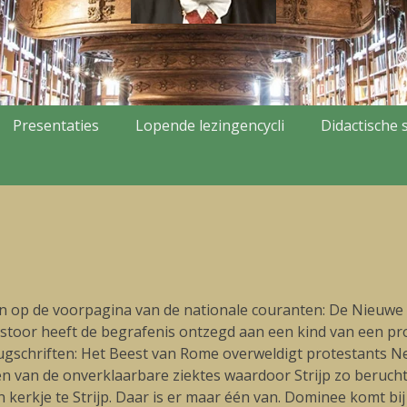
Presentaties
Lopende lezingencycli
Didactische s
jken op de voorpagina van de nationale couranten: De Nieu
toor heeft de begrafenis ontzegd aan een kind van een prote
vlugschriften: Het Beest van Rome overweldigt protestants 
én van de onverklaarbare ziektes waardoor Strijp zo berucht 
 kerkje te Strijp. Daar is er maar één van. Dominee komt b