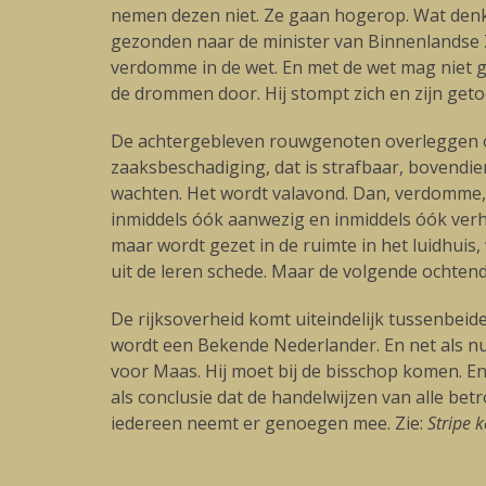
nemen dezen niet. Ze gaan hogerop. Wat denk
gezonden naar de minister van Binnenlandse Za
verdomme in de wet. En met de wet mag niet g
de drommen door. Hij stompt zich en zijn get
De achtergebleven rouwgenoten overleggen of 
zaaksbeschadiging, dat is strafbaar, bovendie
wachten. Het wordt valavond. Dan, verdomme, z
inmiddels óók aanwezig en inmiddels óók verhit
maar wordt gezet in de ruimte in het luidhui
uit de leren schede. Maar de volgende ochtend 
De rijksoverheid komt uiteindelijk tussenbei
wordt een Bekende Nederlander. En net als nu
voor Maas. Hij moet bij de bisschop komen. En d
als conclusie dat de handelwijzen van alle be
iedereen neemt er genoegen mee. Zie:
Stripe k