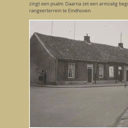
zingt een psalm. Daarna zet een armzalig beg
rangeerterrein te Eindhoven.