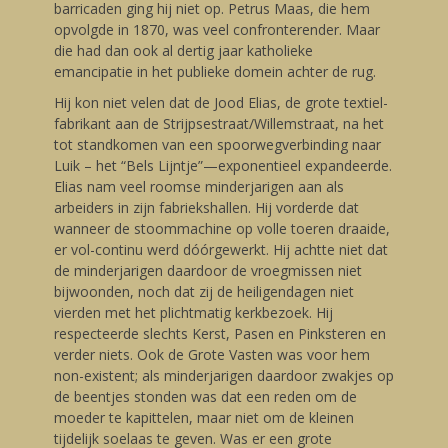
barricaden ging hij niet op. Petrus Maas, die hem
opvolgde in 1870, was veel confronterender. Maar
die had dan ook al dertig jaar katholieke
emancipatie in het publieke domein achter de rug.
Hij kon niet velen dat de Jood Elias, de grote textiel-
fabrikant aan de Strijpsestraat/Willemstraat, na het
tot standkomen van een spoorwegverbinding naar
Luik – het “Bels Lijntje”—exponentieel expandeerde.
Elias nam veel roomse minderjarigen aan als
arbeiders in zijn fabriekshallen. Hij vorderde dat
wanneer de stoommachine op volle toeren draaide,
er vol-continu werd dóórgewerkt. Hij achtte niet dat
de minderjarigen daardoor de vroegmissen niet
bijwoonden, noch dat zij de heiligendagen niet
vierden met het plichtmatig kerkbezoek. Hij
respecteerde slechts Kerst, Pasen en Pinksteren en
verder niets. Ook de Grote Vasten was voor hem
non-existent; als minderjarigen daardoor zwakjes op
de beentjes stonden was dat een reden om de
moeder te kapittelen, maar niet om de kleinen
tijdelijk soelaas te geven. Was er een grote