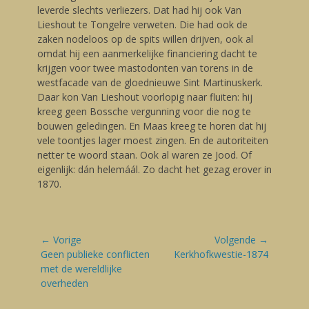
leverde slechts verliezers. Dat had hij ook Van
Lieshout te Tongelre verweten. Die had ook de
zaken nodeloos op de spits willen drijven, ook al
omdat hij een aanmerkelijke financiering dacht te
krijgen voor twee mastodonten van torens in de
westfacade van de gloednieuwe Sint Martinuskerk.
Daar kon Van Lieshout voorlopig naar fluiten: hij
kreeg geen Bossche vergunning voor die nog te
bouwen geledingen. En Maas kreeg te horen dat hij
vele toontjes lager moest zingen. En de autoriteiten
netter te woord staan. Ook al waren ze Jood. Of
eigenlijk: dán helemáál. Zo dacht het gezag erover in
1870.
Bericht
← Vorige
Volgende →
navigatie
Vorige
Geen publieke conflicten
Volgende
Kerkhofkwestie-1874
blog:
met de wereldlijke
blog:
overheden