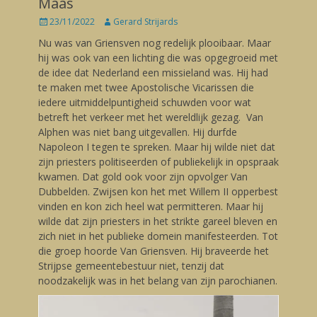
Maas
Posted
23/11/2022
Author
Gerard Strijards
on
Nu was van Griensven nog redelijk plooibaar. Maar
hij was ook van een lichting die was opgegroeid met
de idee dat Nederland een missieland was. Hij had
te maken met twee Apostolische Vicarissen die
iedere uitmiddelpuntigheid schuwden voor wat
betreft het verkeer met het wereldlijk gezag. Van
Alphen was niet bang uitgevallen. Hij durfde
Napoleon I tegen te spreken. Maar hij wilde niet dat
zijn priesters politiseerden of publiekelijk in opspraak
kwamen. Dat gold ook voor zijn opvolger Van
Dubbelden. Zwijsen kon het met Willem II opperbest
vinden en kon zich heel wat permitteren. Maar hij
wilde dat zijn priesters in het strikte gareel bleven en
zich niet in het publieke domein manifesteerden. Tot
die groep hoorde Van Griensven. Hij braveerde het
Strijpse gemeentebestuur niet, tenzij dat
noodzakelijk was in het belang van zijn parochianen.