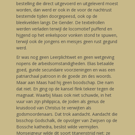
bestelling die direct uitgevoerd en uitgeleverd moest
worden, dan werd er ook in de voor de nachtrust
bestemde tijden doorgepeesd, ook op de
bleekvelden langs De Gender. De textielrollen
werden verladen terwijl de locomotief puffend en
hijgend op het enkelspoor vonken stond te spuwen,
terwijl ook de jongens en meisjes geen rust gegund
werd.
Er was nog geen Leerplichtwet en geen wetgeving
nopens de arbeidsomstandigheden. Elias betaalde
goed, gunde secundaire voorzieningen en was een
patriarchaal patroon in de goede zin des woords.
Maar aan Maas had hij geen boodschap. Die nam
dat niet. En ging op de kansel flink tekeer tegen de
magnaat. Waarbij Maas ook niet schuwde, in het
vuur van zijn philippica, de Joden als genus de
kruisdood van Christus te verwijten als
godsmoordenaars. Dat trok aandacht. Aandacht die
bisschop Godschalk, de opvolger van Zwijsen op de
Bossche kathedra, beslist wilde vermijden.
Monseigneur wilde dit soort titanenstrijd niet: ze