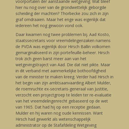
voorportalen der aanstaande wetgeving. Wat bleef
hier nu nog over van de grondwettelijk geborgde
scheiding der machten? Thorbecke zou zich in zijn
graf omdraaien. Maar het enge was eigenlijk dat
iedereen het nog gewoon vond ook.
Daar kwamen nog twee problemen bij. Aad Kosto,
staatssecretaris voor vreemdelingenzaken namens
de PVDA was eigenlijk door Hirsch Ballin volkomen
gemarginaliseerd in zijn portefeuille-beheer. Hirsch
trok zich geen barst meer aan van het
wetgevingstraject van Aad. Die dat niet pikte. Maar
in dit verband met aanmerkelijke bothoofdigheid
van de minister te maken kreeg. Verder had Hirsch in
het begin van zijn ambtsaanvaarding Albert Mulder,
de roemruchte ex-secretaris-generaal van Justitie,
verzocht een projectgroep te leiden ter re-evaluatie
van het vreemdelingenrecht gebaseerd op de wet
van 1965. Dat had hij op een receptie gedaan.
Mulder en hij waren nog oude kennissen. Want
Hirsch had gewerkt als wetenschappelijk
administrator op de Stafafdeling Wetgeving