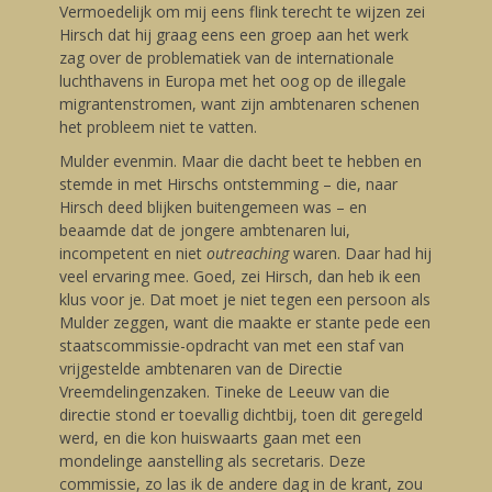
Vermoedelijk om mij eens flink terecht te wijzen zei
Hirsch dat hij graag eens een groep aan het werk
zag over de problematiek van de internationale
luchthavens in Europa met het oog op de illegale
migrantenstromen, want zijn ambtenaren schenen
het probleem niet te vatten.
Mulder evenmin. Maar die dacht beet te hebben en
stemde in met Hirschs ontstemming – die, naar
Hirsch deed blijken buitengemeen was – en
beaamde dat de jongere ambtenaren lui,
incompetent en niet
outreaching
waren. Daar had hij
veel ervaring mee. Goed, zei Hirsch, dan heb ik een
klus voor je. Dat moet je niet tegen een persoon als
Mulder zeggen, want die maakte er stante pede een
staatscommissie-opdracht van met een staf van
vrijgestelde ambtenaren van de Directie
Vreemdelingenzaken. Tineke de Leeuw van die
directie stond er toevallig dichtbij, toen dit geregeld
werd, en die kon huiswaarts gaan met een
mondelinge aanstelling als secretaris. Deze
commissie, zo las ik de andere dag in de krant, zou