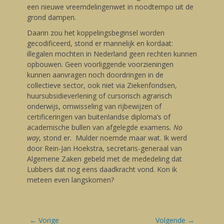
een nieuwe vreemdelingenwet in noodtempo uit de
grond dampen.
Daarin zou het koppelingsbeginsel worden
gecodificeerd, stond er mannelijk en kordaat:
illegalen mochten in Nederland geen rechten kunnen
opbouwen. Geen voorliggende voorzieningen
kunnen aanvragen noch doordringen in de
collectieve sector, ook niet via Ziekenfondsen,
huursubsidieverlening of cursorisch agrarisch
onderwijs, omwisseling van rijbewijzen of
certificeringen van buitenlandse diploma’s of
academische bullen van afgelegde examens
. No
way
, stond er. Mulder noemde maar wat. Ik werd
door Rein-Jan Hoekstra, secretaris-generaal van
Algemene Zaken gebeld met de mededeling dat
Lubbers dat nog eens daadkracht vond. Kon ik
meteen even langskomen?
Bericht
← Vorige
Volgende →