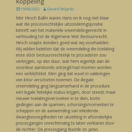
Koppeling
Posted
10/06/2023
Author
Gerard Strijards
on
Met Hirsch Ballin waren Hans en ik nog niet klaar
wat die procesrechtelijke uitzonderingspositie
betreft van het materiële vreemdelingenrecht in
verhouding tot de Algemene Wet Bestuursrecht.
Hirsch snapte donders goed wat wij voorhadden.
Wij wilden beletten dat de vreemdeling die toelating
eiste dóór bestuursrechtelijk te procederen zou
verkrijgen, op den duur, wat hem eigenlijk aan de
voordeur aanstonds ontzegd had moeten worden:
een verblijfstitel. Men ging dat euvel in vakkringen
van kleur verschieten
noemen. De illegale
vreemdeling ging langzamerhand in de procedure
een legale feitelijke status krijgen, door steeds maar
nieuwe toelatingsverzoeken in te dien, korte
gedingen aan de spannen, schorsingsmomenten te
scheppen en de aanwending van inleidende
dwangbevoegdheden ter uitzetting in afzonderlijke
procesgangen onrechtmatig te laten verklaren door
de rechter. De procesgang duurde zo jaren.