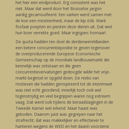
het hier een eindproduct. Erg consistent was het
niet. Maar dat werd door het Brusselse jargon
aardig gecamoufleerd. Een varken werd samen met
de koe een mesteenheid, maar de kip óók. Want
fosfaat poepten en piesten deze dieren uit. Dat wist
hun boer verrekte goed. Maar ingrijpen: homaar!.
De quota hadden ten doel de derdenwereldlanden
een betere concurrentiepositie te geven tegenover
de overproducerende Europese Economische
Gemeenschap op de mondiale landbouwmarkt die
kennelijk was ontstaan en die geen
concurrentievervalsingen gedoogde wilde het vrije-
markt-beginsel er opgeld doen. De reeks van
motieven die hadden geïnspireerd tot de interimwet
was niet echt geordend, innerlijk toch ook wel
tegenstrijdig en veel begrippen waren nog extreem
vaag. Dat werd ook tijdens de beraadslagingen in de
Tweede Kamer wel erkend. Maar haast was
geboden. Daarom juist was gegrepen naar het
strafrecht: dat was makkelijker en effectiever te
hanteren wegens de WED en het daarin voorziene