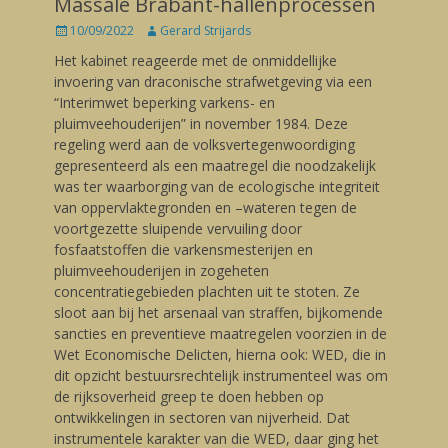
Massale Brabant-hallenprocessen
Posted
10/09/2022
Author
Gerard Strijards
on
Het kabinet reageerde met de onmiddellijke
invoering van draconische strafwetgeving via een
“Interimwet beperking varkens- en
pluimveehouderijen” in november 1984. Deze
regeling werd aan de volksvertegenwoordiging
gepresenteerd als een maatregel die noodzakelijk
was ter waarborging van de ecologische integriteit
van oppervlaktegronden en –wateren tegen de
voortgezette sluipende vervuiling door
fosfaatstoffen die varkensmesterijen en
pluimveehouderijen in zogeheten
concentratiegebieden plachten uit te stoten. Ze
sloot aan bij het arsenaal van straffen, bijkomende
sancties en preventieve maatregelen voorzien in de
Wet Economische Delicten, hierna ook: WED, die in
dit opzicht bestuursrechtelijk instrumenteel was om
de rijksoverheid greep te doen hebben op
ontwikkelingen in sectoren van nijverheid. Dat
instrumentele karakter van die WED, daar ging het