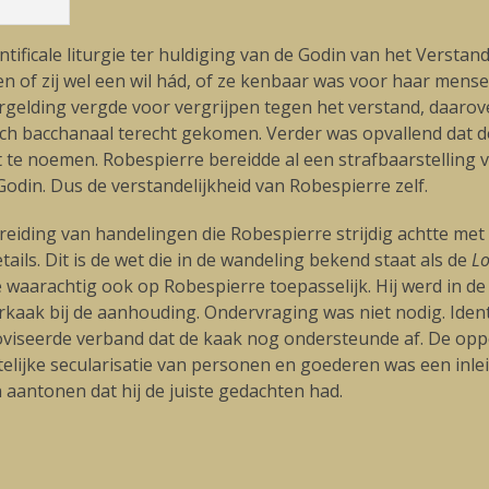
ntificale liturgie ter huldiging van de Godin van het Verst
en of zij wel een wil hád, of ze kenbaar was voor haar mens
rgelding vergde voor vergrijpen tegen het verstand, daarover
isch bacchanaal terecht gekomen. Verder was opvallend dat d
t te noemen. Robespierre bereidde al een strafbaarstelling
 Godin. Dus de verstandelijkheid van Robespierre zelf.
eiding van handelingen die Robespierre strijdig achtte met 
ails. Dit is de wet die in de wandeling bekend staat als de
Lo
ze waarachtig ook op Robespierre toepasselijk. Hij werd in 
rkaak bij de aanhouding. Ondervraging was niet nodig. Ident
oviseerde verband dat de kaak nog ondersteunde af. De opper
lijke secularisatie van personen en goederen was een inlei
 aantonen dat hij de juiste gedachten had.