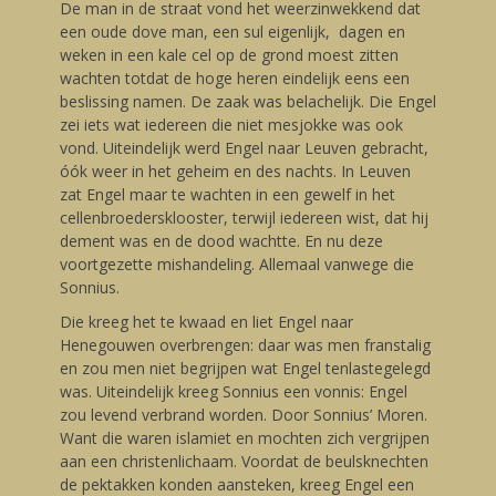
De man in de straat vond het weerzinwekkend dat
een oude dove man, een sul eigenlijk, dagen en
weken in een kale cel op de grond moest zitten
wachten totdat de hoge heren eindelijk eens een
beslissing namen. De zaak was belachelijk. Die Engel
zei iets wat iedereen die niet mesjokke was ook
vond. Uiteindelijk werd Engel naar Leuven gebracht,
óók weer in het geheim en des nachts. In Leuven
zat Engel maar te wachten in een gewelf in het
cellenbroedersklooster, terwijl iedereen wist, dat hij
dement was en de dood wachtte. En nu deze
voortgezette mishandeling. Allemaal vanwege die
Sonnius.
Die kreeg het te kwaad en liet Engel naar
Henegouwen overbrengen: daar was men franstalig
en zou men niet begrijpen wat Engel tenlastegelegd
was. Uiteindelijk kreeg Sonnius een vonnis: Engel
zou levend verbrand worden. Door Sonnius’ Moren.
Want die waren islamiet en mochten zich vergrijpen
aan een christenlichaam. Voordat de beulsknechten
de pektakken konden aansteken, kreeg Engel een