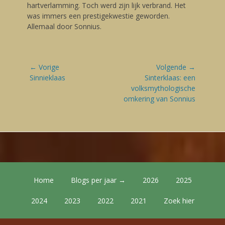
hartverlamming. Toch werd zijn lijk verbrand. Het
was immers een prestigekwestie geworden.
Allemaal door Sonnius.
Bericht
← Vorige
Volgende →
navigatie
Vorige
Sinnieklaas
Volgende
Sinterklaas: een
blog:
blog:
volksmythologische
omkering van Sonnius
Footer Menu
Skip
Home
Blogs per jaar →
2026
2025
to
content
2024
2023
2022
2021
Zoek hier