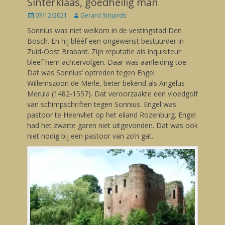
Sinterklaas, goedheilig man
Posted
07/12/2021
Author
Gerard Strijards
on
Sonnius was niet welkom in de vestingstad Den
Bosch. En hij blééf een ongewenst bestuurder in
Zuid-Oost Brabant. Zijn reputatie als inquisiteur
bleef hem achtervolgen. Daar was aanleiding toe.
Dat was Sonnius’ optreden tegen Engel
Willemszoon de Merle, beter bekend als Angelus
Merula (1482-1557). Dat veroorzaakte een vloedgolf
van schimpschriften tegen Sonnius. Engel was
pastoor te Heenvliet op het eiland Rozenburg. Engel
had het zwarte garen niet uitgevonden. Dat was ook
niet nodig bij een pastoor van zo’n gat.