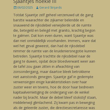
Sjaantjes hoekie III
Posted
06/02/2025
Author
Gerard Strijards
on
Totdat Sjaantje zelf geheel verzenuwd uit de gang
barstte waarachter die zijkamer belendde en
snauwend de rijksdebiel verwijderde uit de ruimte
die, betegeld en belegd met granito, krachtig begon
te galmen. Dat kon even duren, want Sjaantje was
dan niet onmiddellijk voorhanden. Immers, ware dat
wel het geval geweest, dan had de rijksdebiel
nimmer de ruimte van de kruideniersnegotie kunnen
betreden. Sjaantje trachtte de rijksdebiel naar de
gang te duwen, opdat deze bloedverwant weer aan
de tafel zou gaan zitten in afwachting van
zonsondergang, maar daartoe bleek betrokkene
niet aanstonds genegen. Sjaantje gaf in gedempte
verwensingen enige karakteristieken over haar
zuster weer en tevens, hoe de door haar bedreven
kapitaalvernietiging de ondergang van de winkel
nader bij bracht. Maar de debiel bleef stokstijf staan,
middelerwijl glimlachend. Zij kwam pas in beweging
als de geleerde zuster, die directiesecretaresse was