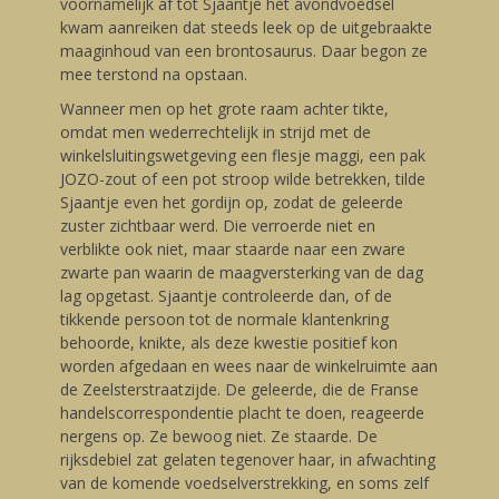
voornamelijk af tot Sjaantje het avondvoedsel
kwam aanreiken dat steeds leek op de uitgebraakte
maaginhoud van een brontosaurus. Daar begon ze
mee terstond na opstaan.
Wanneer men op het grote raam achter tikte,
omdat men wederrechtelijk in strijd met de
winkelsluitingswetgeving een flesje maggi, een pak
JOZO-zout of een pot stroop wilde betrekken, tilde
Sjaantje even het gordijn op, zodat de geleerde
zuster zichtbaar werd. Die verroerde niet en
verblikte ook niet, maar staarde naar een zware
zwarte pan waarin de maagversterking van de dag
lag opgetast. Sjaantje controleerde dan, of de
tikkende persoon tot de normale klantenkring
behoorde, knikte, als deze kwestie positief kon
worden afgedaan en wees naar de winkelruimte aan
de Zeelsterstraatzijde. De geleerde, die de Franse
handelscorrespondentie placht te doen, reageerde
nergens op. Ze bewoog niet. Ze staarde. De
rijksdebiel zat gelaten tegenover haar, in afwachting
van de komende voedselverstrekking, en soms zelf