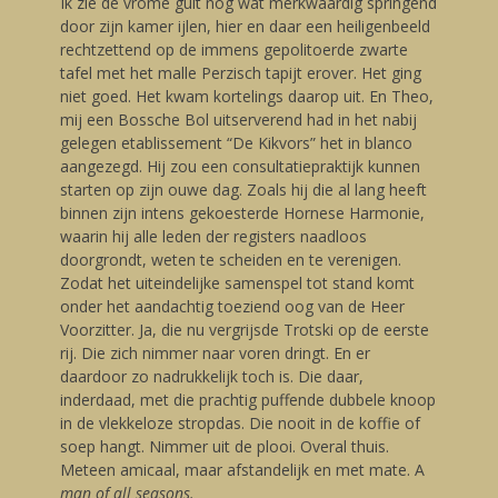
Ik zie de vrome guit nog wat merkwaardig springend
door zijn kamer ijlen, hier en daar een heiligenbeeld
rechtzettend op de immens gepolitoerde zwarte
tafel met het malle Perzisch tapijt erover. Het ging
niet goed. Het kwam kortelings daarop uit. En Theo,
mij een Bossche Bol uitserverend had in het nabij
gelegen etablissement “De Kikvors” het in blanco
aangezegd. Hij zou een consultatiepraktijk kunnen
starten op zijn ouwe dag. Zoals hij die al lang heeft
binnen zijn intens gekoesterde Hornese Harmonie,
waarin hij alle leden der registers naadloos
doorgrondt, weten te scheiden en te verenigen.
Zodat het uiteindelijke samenspel tot stand komt
onder het aandachtig toeziend oog van de Heer
Voorzitter. Ja, die nu vergrijsde Trotski op de eerste
rij. Die zich nimmer naar voren dringt. En er
daardoor zo nadrukkelijk toch is. Die daar,
inderdaad, met die prachtig puffende dubbele knoop
in de vlekkeloze stropdas. Die nooit in de koffie of
soep hangt. Nimmer uit de plooi. Overal thuis.
Meteen amicaal, maar afstandelijk en met mate. A
man of all seasons.