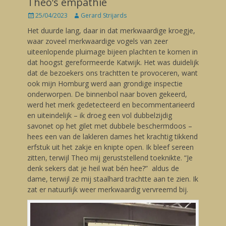
Theo’s empathie
Posted
25/04/2023
Author
Gerard Strijards
on
Het duurde lang, daar in dat merkwaardige kroegje,
waar zoveel merkwaardige vogels van zeer
uiteenlopende pluimage bijeen plachten te komen in
dat hoogst gereformeerde Katwijk. Het was duidelijk
dat de bezoekers ons trachtten te provoceren, want
ook mijn Homburg werd aan grondige inspectie
onderworpen. De binnenbol naar boven gekeerd,
werd het merk gedetecteerd en becommentarieerd
en uiteindelijk – ik droeg een vol dubbelzijdig
savonet op het gilet met dubbele beschermdoos –
hees een van de lakleren dames het krachtig tikkend
erfstuk uit het zakje en knipte open. Ik bleef sereen
zitten, terwijl Theo mij geruststellend toeknikte. “Je
denk sekers dat je heil wat bén hee?” aldus de
dame, terwijl ze mij staalhard trachtte aan te zien. Ik
zat er natuurlijk weer merkwaardig vervreemd bij.