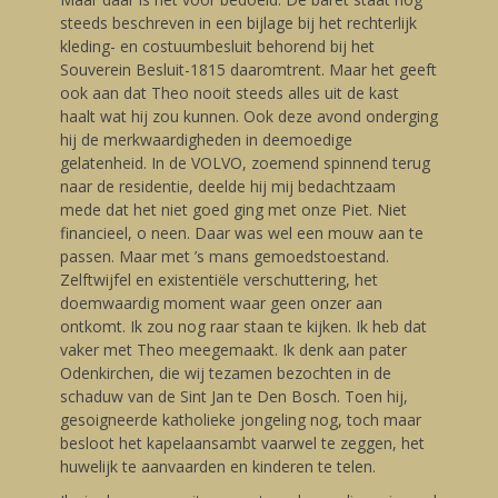
steeds beschreven in een bijlage bij het rechterlijk
kleding- en costuumbesluit behorend bij het
Souverein Besluit-1815 daaromtrent. Maar het geeft
ook aan dat Theo nooit steeds alles uit de kast
haalt wat hij zou kunnen. Ook deze avond onderging
hij de merkwaardigheden in deemoedige
gelatenheid. In de VOLVO, zoemend spinnend terug
naar de residentie, deelde hij mij bedachtzaam
mede dat het niet goed ging met onze Piet. Niet
financieel, o neen. Daar was wel een mouw aan te
passen. Maar met ’s mans gemoedstoestand.
Zelftwijfel en existentiële verschuttering, het
doemwaardig moment waar geen onzer aan
ontkomt. Ik zou nog raar staan te kijken. Ik heb dat
vaker met Theo meegemaakt. Ik denk aan pater
Odenkirchen, die wij tezamen bezochten in de
schaduw van de Sint Jan te Den Bosch. Toen hij,
gesoigneerde katholieke jongeling nog, toch maar
besloot het kapelaansambt vaarwel te zeggen, het
huwelijk te aanvaarden en kinderen te telen.