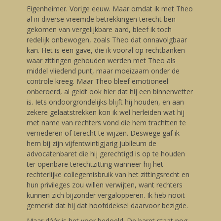
Eigenheimer. Vorige eeuw. Maar omdat ik met Theo
al in diverse vreemde betrekkingen terecht ben
gekomen van vergelijkbare aard, bleef ik toch
redelijk onbewogen, zoals Theo dat onnavolgbaar
kan. Het is een gave, die ik vooral op rechtbanken
waar zittingen gehouden werden met Theo als
middel vliedend punt, maar moeizaam onder de
controle kreeg. Maar Theo bleef emotioneel
onberoerd, al geldt ook hier dat hij een binnenvetter
is. Iets ondoorgrondelijks blijft hij houden, en aan
zekere gelaatstrekken kon ik wel herleiden wat hij
met name van rechters vond die hem trachtten te
vernederen of terecht te wijzen. Deswege gaf ik
hem bij zijn vijfentwintigjarig jubileum de
advocatenbaret die hij gerechtigd is op te houden
ter openbare terechtzitting wanneer hij het
rechterlijke collegemisbruik van het zittingsrecht en
hun privileges zou willen verwijten, want rechters
kunnen zich bijzonder vergalopperen. Ik heb nooit
gemerkt dat hij dat hoofddeksel daarvoor bezigde.
Maar dáár is het voor bedoeld. De baret staat nog