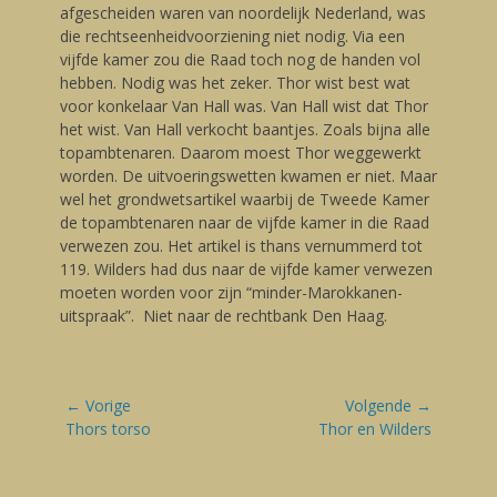
afgescheiden waren van noordelijk Nederland, was
die rechtseenheidvoorziening niet nodig. Via een
vijfde kamer zou die Raad toch nog de handen vol
hebben. Nodig was het zeker. Thor wist best wat
voor konkelaar Van Hall was. Van Hall wist dat Thor
het wist. Van Hall verkocht baantjes. Zoals bijna alle
topambtenaren. Daarom moest Thor weggewerkt
worden. De uitvoeringswetten kwamen er niet. Maar
wel het grondwetsartikel waarbij de Tweede Kamer
de topambtenaren naar de vijfde kamer in die Raad
verwezen zou. Het artikel is thans vernummerd tot
119. Wilders had dus naar de vijfde kamer verwezen
moeten worden voor zijn “minder-Marokkanen-
uitspraak”. Niet naar de rechtbank Den Haag.
Bericht
← Vorige
Volgende →
navigatie
Vorige
Thors torso
Volgende
Thor en Wilders
blog:
blog: