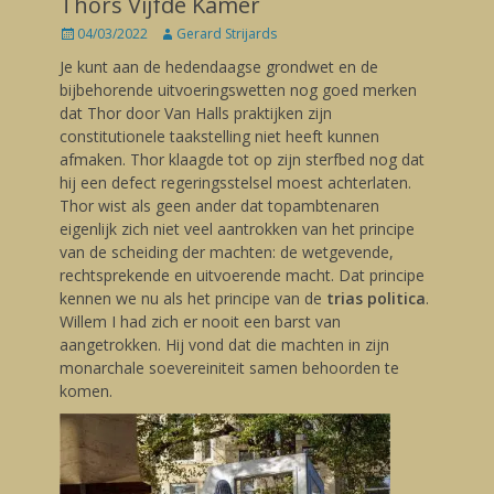
Thors Vijfde Kamer
Posted
04/03/2022
Author
Gerard Strijards
on
Je kunt aan de hedendaagse grondwet en de
bijbehorende uitvoeringswetten nog goed merken
dat Thor door Van Halls praktijken zijn
constitutionele taakstelling niet heeft kunnen
afmaken. Thor klaagde tot op zijn sterfbed nog dat
hij een defect regeringsstelsel moest achterlaten.
Thor wist als geen ander dat topambtenaren
eigenlijk zich niet veel aantrokken van het principe
van de scheiding der machten: de wetgevende,
rechtsprekende en uitvoerende macht. Dat principe
kennen we nu als het principe van de
trias politica
.
Willem I had zich er nooit een barst van
aangetrokken. Hij vond dat die machten in zijn
monarchale soevereiniteit samen behoorden te
komen.