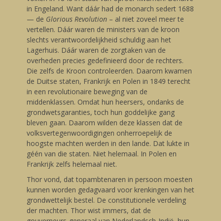
in Engeland. Want dáár had de monarch sedert 1688
— de
Glorious Revolution
– al niet zoveel meer te
vertellen. Dáár waren de ministers van de kroon
slechts verantwoordelijkheid schuldig aan het
Lagerhuis. Dáár waren de zorgtaken van de
overheden precies gedefinieerd door de rechters.
Die zelfs de Kroon controleerden. Daarom kwamen
de Duitse staten, Frankrijk en Polen in 1849 terecht
in een revolutionaire beweging van de
middenklassen. Omdat hun heersers, ondanks de
grondwetsgaranties, toch hun goddelijke gang
bleven gaan. Daarom wilden deze klassen dat de
volksvertegenwoordigingen onherroepelijk de
hoogste machten werden in den lande. Dat lukte in
géén van die staten. Niet helemaal. In Polen en
Frankrijk zelfs helemaal niet.
Thor vond, dat topambtenaren in persoon moesten
kunnen worden gedagvaard voor krenkingen van het
grondwettelijk bestel. De constitutionele verdeling
der machten. Thor wist immers, dat de
gouverneurs-generaal van Nederlandsch-Indië, hun