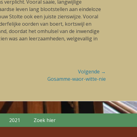
erplicht. Vooral saaie, langwijlige
aardse leven lang blootstellen aan eindeloze
w Stolte ook een juiste zienswijze. Vooral
derfelijke oorden van boert, kortswijl en
rand, doordat het omhulsel van de inwendige
 zien was aan leerzaamheden, welgevallig in
Volgende →
Gosamme-waor-witte-nie
2021
Zoek hier