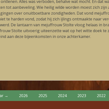
lenen. Alles was verboden, behalve wat mocht. En dat was v
n tot aanbeveling. Wie heilig wilde worden moest zich zijn 
egingen over onuitboetbare zondigheden. Dat vond mejuffrou
iet te harden vond, zodat hij zich ijlings ontmaakte naar ver
 werd. De lantaarn van mejuffrouw Stolte vloog helaas in b
frouw Stolte uitvoerig uiteenzette wat op het witte doek te
ind aan deze bijeenkomsten in onze achterkamer.
Volgende
blog:
aar →
2026
2025
2024
2023
2022