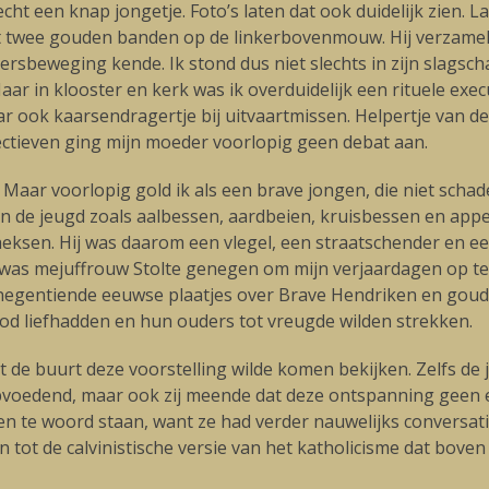
cht een knap jongetje. Foto’s laten dat ook duidelijk zien. La
et twee gouden banden op de linkerbovenmouw. Hij verzamel
sbeweging kende. Ik stond dus niet slechts in zijn slagschad
r in klooster en kerk was ik overduidelijk een rituele exec
ar ook kaarsendragertje bij uitvaartmissen. Helpertje van 
ectieven ging mijn moeder voorlopig geen debat aan.
. Maar voorlopig gold ik als een brave jongen, die niet schad
van de jeugd zoals aalbessen, aardbeien, kruisbessen en appe
fheksen. Hij was daarom een vlegel, een straatschender en een
was mejuffrouw Stolte genegen om mijn verjaardagen op te 
met negentiende eeuwse plaatjes over Brave Hendriken en g
God liefhadden en hun ouders tot vreugde wilden strekken.
de buurt deze voorstelling wilde komen bekijken. Zelfs de ju
voedend, maar ook zij meende dat deze ontspanning geen ec
n te woord staan, want ze had verder nauwelijks conversatie
en tot de calvinistische versie van het katholicisme dat bov