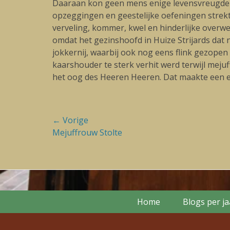
Daaraan kon geen mens enige levensvreugde ont
opzeggingen en geestelijke oefeningen strekte
verveling, kommer, kwel en hinderlijke overw
omdat het gezinshoofd in Huize Strijards dat n
jokkernij, waarbij ook nog eens flink gezopen
kaarshouder te sterk verhit werd terwijl mejuf
het oog des Heeren Heeren. Dat maakte een e
Bericht
← Vorige
Vorige
Mejuffrouw Stolte
navigatie
blog:
Footer Menu
Skip
Home
Blogs per j
to
content