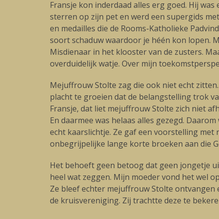
Fransje kon inderdaad alles erg goed. Hij was e
sterren op zijn pet en werd een supergids m
en medailles die de Rooms-Katholieke Padvinder
soort schaduw waardoor je héén kon lopen. Maa
Misdienaar in het klooster van de zusters. Ma
overduidelijk watje. Over mijn toekomstpersp
Mejuffrouw Stolte zag die ook niet echt zitten
placht te groeien dat de belangstelling trok 
Fransje, dat liet mejuffrouw Stolte zich niet a
En daarmee was helaas alles gezegd. Daarom 
echt kaarslichtje. Ze gaf een voorstelling 
onbegrijpelijke lange korte broeken aan die 
Het behoeft geen betoog dat geen jongetje uit 
heel wat zeggen. Mijn moeder vond het wel op
Ze bleef echter mejuffrouw Stolte ontvangen e
de kruisvereniging. Zij trachtte deze te beker