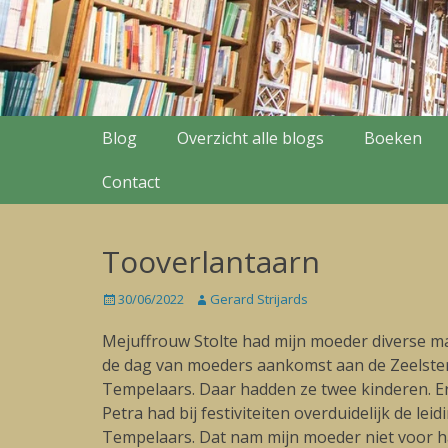
Secondary Menu
Skip
Blog
Overzicht alle blogs
Boeken
to
content
Contact
Tooverlantaarn
Posted
30/06/2022
Author
Gerard Strijards
on
Mejuffrouw Stolte had mijn moeder diverse ma
de dag van moeders aankomst aan de Zeelsters
Tempelaars. Daar hadden ze twee kinderen. Er 
Petra had bij festiviteiten overduidelijk de l
Tempelaars. Dat nam mijn moeder niet voor ha