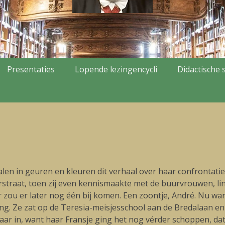
Presentaties
Lopende lezingencycli
Didactische s
len in geuren en kleuren dit verhaal over haar confrontatie
traat, toen zij even kennismaakte met de buurvrouwen, link
zou er later nog één bij komen. Een zoontje, André. Nu ware
eiding. Ze zat op de Teresia-meisjesschool aan de Bredalaan
ar in, want haar Fransje ging het nog vérder schoppen, da