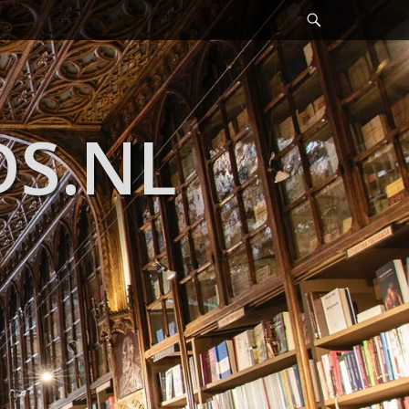
Header
Toggle
DS.NL