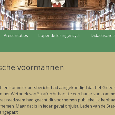
Presentaties
Lopende lezingencycli
Didactische s
tische voormannen
sch en summier persbericht had aangekondigd dat het Gideo
van het Wetboek van Strafrecht barstte een banjir van comm
 raadzaam had geacht dit voornemen publiekelijk kenbaar 
rnemen. Maar dat is in ieder geval onjuist. Leden van de Sta
aangepakt.