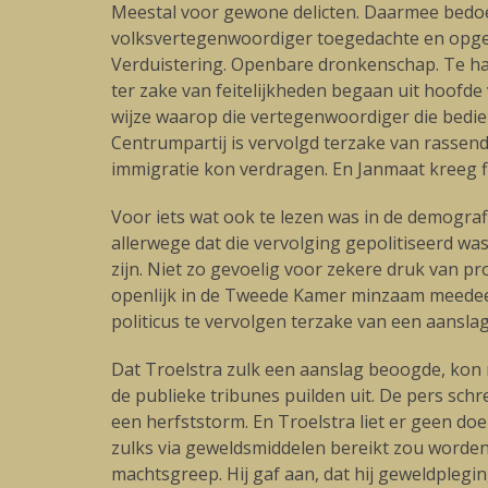
Meestal voor gewone delicten. Daarmee bedoel
volksvertegenwoordiger toegedachte en opged
Verduistering. Openbare dronkenschap. Te har
ter zake van feitelijkheden begaan uit hoofde
wijze waarop die vertegenwoordiger die bedi
Centrumpartij is vervolgd terzake van rassen
immigratie kon verdragen. En Janmaat kreeg fl
Voor iets wat ook te lezen was in de demogra
allerwege dat die vervolging gepolitiseerd w
zijn. Niet zo gevoelig voor zekere druk van pro
openlijk in de Tweede Kamer minzaam meedeeld
politicus te vervolgen terzake van een aansl
Dat Troelstra zulk een aanslag beoogde, kon n
de publieke tribunes puilden uit. De pers sc
een herfststorm. En Troelstra liet er geen do
zulks via geweldsmiddelen bereikt zou worden.
machtsgreep. Hij gaf aan, dat hij geweldpleg