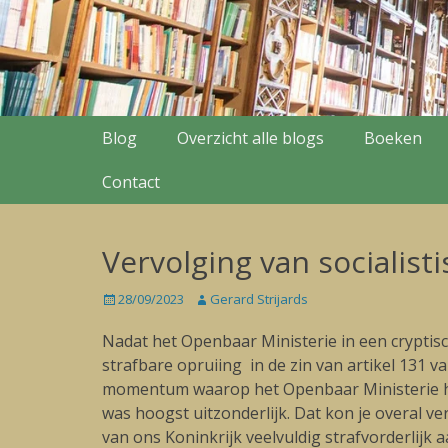
Secondary Menu
Skip
Blog
Overzicht alle blogs
Boeken
to
content
Contact
Vervolging van socialis
Posted
28/09/2023
Author
Gerard Strijards
on
Nadat het Openbaar Ministerie in een crypti
strafbare opruiing in de zin van artikel 131 
momentum waarop het Openbaar Ministerie het
was hoogst uitzonderlijk. Dat kon je overal ve
van ons Koninkrijk veelvuldig strafvorderlijk 