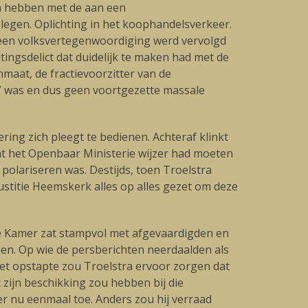
en hebben met de aan een
egen. Oplichting in het koophandelsverkeer.
 een volksvertegenwoordiging werd vervolgd
tingsdelict dat duidelijk te maken had met de
aat, de fractievoorzitter van de
l” was en dus geen voortgezette massale
ing zich pleegt te bedienen. Achteraf klinkt
at het Openbaar Ministerie wijzer had moeten
t polariseren was. Destijds, toen Troelstra
stitie Heemskerk alles op alles gezet om deze
, de Kamer zat stampvol met afgevaardigden en
men. Op wie de persberichten neerdaalden als
iet opstapte zou Troelstra ervoor zorgen dat
 zijn beschikking zou hebben bij die
r nu eenmaal toe. Anders zou hij verraad