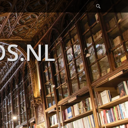
Header
Toggle
DS.NL