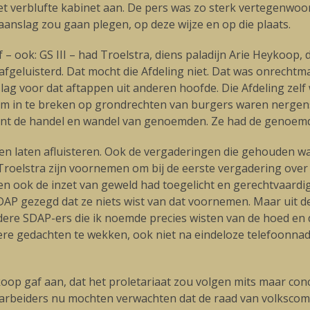
 het verblufte kabinet aan. De pers was zo sterk vertegenwoor
anslag zou gaan plegen, op deze wijze en op die plaats.
 – ook: GS III – had Troelstra, diens paladijn Arie Heykoop
afgeluisterd. Dat mocht die Afdeling niet. Dat was onrechtm
ag voor dat aftappen uit anderen hoofde. Die Afdeling zelf wa
m in te breken op grondrechten van burgers waren nergens 
nt de handel en wandel van genoemden. Ze had de genoemd
gen laten afluisteren. Ook de vergaderingen die gehouden 
Troelstra zijn voornemen om bij de eerste vergadering ove
 ook de inzet van geweld had toegelicht en gerechtvaardi
SDAP gezegd dat ze niets wist van dat voornemen. Maar uit d
andere SDAP-ers die ik noemde precies wisten van de hoed en
ere gedachten te wekken, ook niet na eindeloze telefoonnade
koop gaf aan, dat het proletariaat zou volgen mits maar co
arbeiders nu mochten verwachten dat de raad van volkscommi