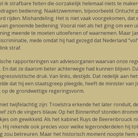
 ik strafbare feiten die oorzakelijk helemaal niets te mak
ragen bediening. Naaktzwemmen, bijvoorbeeld. Ontucht pl
d rijden. Mishandeling. Het is niet vaak voorgekomen, dat
 van genoemde bediening. Vooral niet als het ging om een ui
ening meende te moeten uitoefenen of waarnemen. Maar Janm
discriminatie, mede omdat hij had gezegd dat Nederland “vo
ink straf.
fische rapporteringen van adviesorganen waarvan onze reger
as. En dat ze daarom beter achterwege had kunnen blijven. D
gressivistische druk. Van links, destijds. Dat redelijk aan he
e dat hij een staatsgreep pleegde, heeft de minister van Ju
ag op de grondwettige regeringsvorm.
iet twijfelachtig zijn: Troelstra erkende het later ronduit
hreef zich de vingers blauw. Op het Binnenhof stonden drom
ekjes om gewikkeld. Als het kabinet Ruys de Beerenbrouck n
 Hij rekende ook precies voor welke legeronderdelen hij tot
ing zou betreuren. Maar het historisch moment noopte hem e