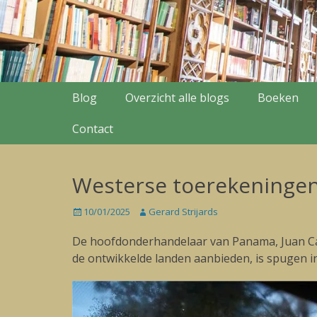
Secondary Menu
Skip
Blog
Overzicht alle blogs
Boeken
to
content
Contact
Westerse toerekeningen 
Posted
10/01/2025
Author
Gerard Strijards
on
De hoofdonderhandelaar van Panama, Juan Carl
de ontwikkelde landen aanbieden, is spugen in 