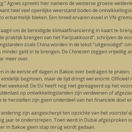
ng.” Agnes spreekt hier namens de westerse groene weldenken
 want heel veel openlijke weerstand boden de ontwikkelings
zo erbarmelijk bleken. Een breed ervaren euvel in VN-gremi
gd om de benodigde klimaatfinanciering in kaart te brengen
 in de praktijk brengen van het Parijsakkoord”, schrijven d
ingslanden zoals China worden in de tekst “uitgenodigd” om 
us minder geld in te brengen. De Chinezen zeggen vrijwillig a
aar meer over.
in de eerste elf dagen in Bakoe over bedragen te praten, t
indelijk beginnen, maar de tijd dringt wel enorm. Officieel
n het weekend. De EU heeft nog niet gereageerd op het voor
schuldenlast op ontwikkelingslanden zijn verdwenen of afgez
 herstellen zijn geen onderdeel van het financiële doel en bl
randering zijn aangescherpt ten opzichte van het voorstel
ig jaar te onderstrepen. Toen werd in Dubai afgesproken o
t er in Bakoe geen stap terug wordt gedaan.