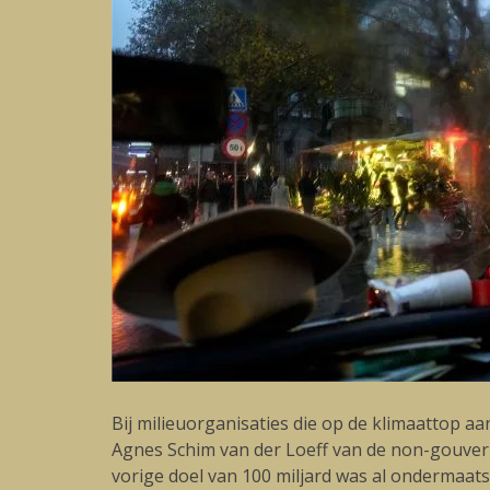
Bij milieuorganisaties die op de klimaattop aan
Agnes Schim van der Loeff van de non-gouve
vorige doel van 100 miljard was al ondermaats,