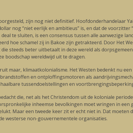
oorgesteld, zijn nog niet definitief. Hoofdonderhandelaar Ya
llar nog “niet eerlijk en ambitieus” is, en dat de voorzitter
deal te sluiten, is een consensus tussen alle aanwezige lan
rd hoe schamel zij in Bakoe zijn getrakteerd. Door Het We
 die steeds beter uitbetaalt in deze wereld als dorpsgemee
e boodschap wereldwijd uit te dragen.
uit maar, klimaatkolonialisme. Het Westen bedenkt nu een 
 brandstoffen en ontploffingsmotoren als aandrijvingsmecha
haalbare tussendoelstellingen en voortbrengingsbeperkin
edacht die, net als het Christendom uit de koloniale period
orspronkelijke inheemse bevolkingen moet wringen in een g
gelukt. Maar een tweede keer zit er echt niet in. Dat moeten
 de westerse non-gouvernementele organisaties.