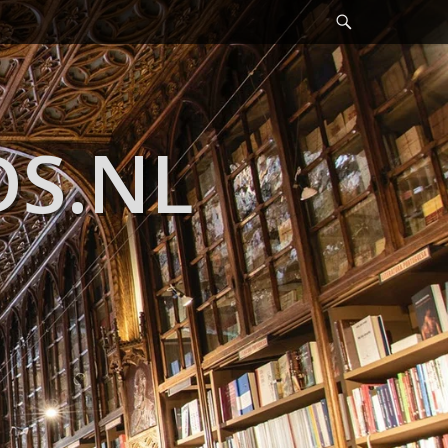
Header
Toggle
DS.NL