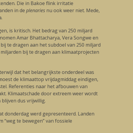
den. Die in Bakoe flink irritatie
landen in de
plenaries
nu ook weer niet. Mede,
a.
, is kritisch. Het bedrag van 250 miljard
e economen Amar Bhattacharya, Vera Songwe en
bij te dragen aan het subdoel van 250 miljard
l miljarden bij te dragen aan klimaatprojecten
erwijl dat het belangrijkste onderdeel was
 moest de klimaattop vrijdagmiddag eindigen,
stel. Referenties naar het afbouwen van
wakt. Klimaatschade door extreem weer wordt
ijven dus vrijwillig.
 dat donderdag werd gepresenteerd. Landen
m “weg te bewegen” van fossiele